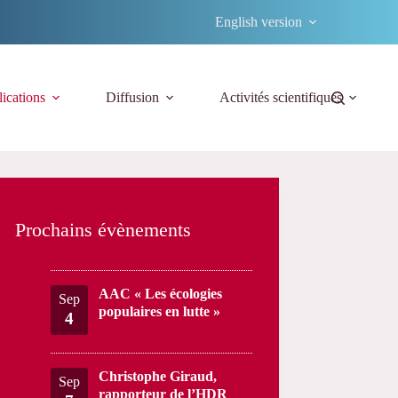
English version
ications
Diffusion
Activités scientifiques
Prochains évènements
AAC « Les écologies
Sep
populaires en lutte »
4
Christophe Giraud,
Sep
rapporteur de l’HDR