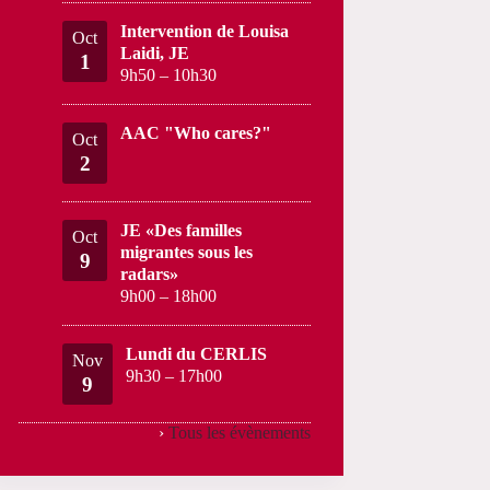
Intervention de Louisa
Oct
Laidi, JE
1
9h50
–
10h30
AAC "Who cares?"
Oct
2
JE «Des familles
Oct
migrantes sous les
9
radars»
9h00
–
18h00
Lundi du CERLIS
Nov
9h30
–
17h00
9
›
Tous les évènements