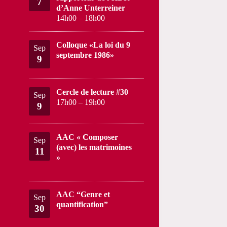
7
d’Anne Unterreiner
14h00
–
18h00
Colloque «La loi du 9
Sep
septembre 1986»
9
Cercle de lecture #30
Sep
17h00
–
19h00
9
AAC « Composer
Sep
(avec) les matrimoines
11
»
AAC “Genre et
Sep
quantification”
30