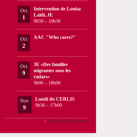
Intervention de Louisa
Oct
Laidi, JE
1
9h50
–
10h30
AAC "Who cares?"
Oct
2
JE «Des familles
Oct
migrantes sous les
9
radars»
9h00
–
18h00
Lundi du CERLIS
Nov
9h30
–
17h00
9
›
Tous les évènements