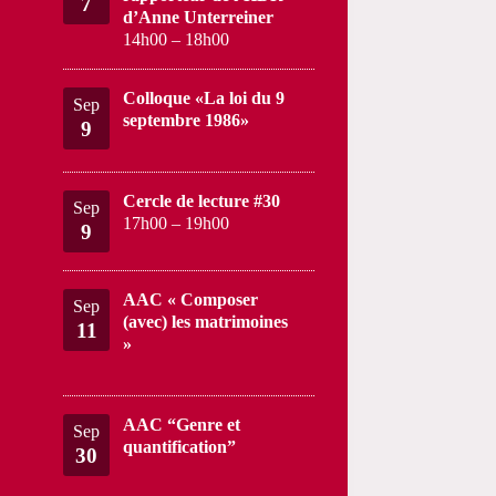
7
d’Anne Unterreiner
14h00
–
18h00
Colloque «La loi du 9
Sep
septembre 1986»
9
Cercle de lecture #30
Sep
17h00
–
19h00
9
AAC « Composer
Sep
(avec) les matrimoines
11
»
AAC “Genre et
Sep
quantification”
30