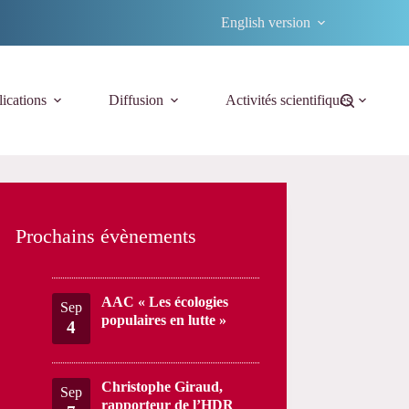
English version
ications
Diffusion
Activités scientifiques
Prochains évènements
AAC « Les écologies
Sep
populaires en lutte »
4
Christophe Giraud,
Sep
rapporteur de l’HDR