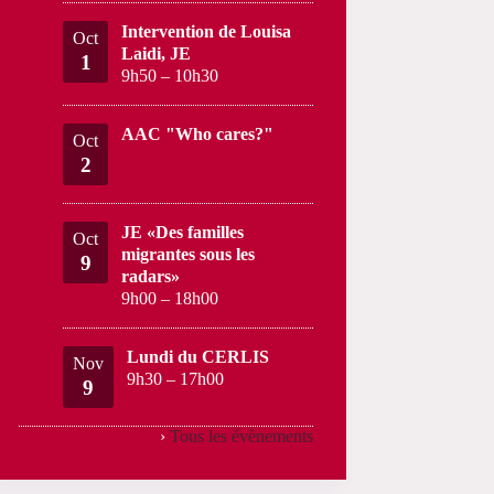
Intervention de Louisa
Oct
Laidi, JE
1
9h50
–
10h30
AAC "Who cares?"
Oct
2
JE «Des familles
Oct
migrantes sous les
9
radars»
9h00
–
18h00
Lundi du CERLIS
Nov
9h30
–
17h00
9
›
Tous les évènements