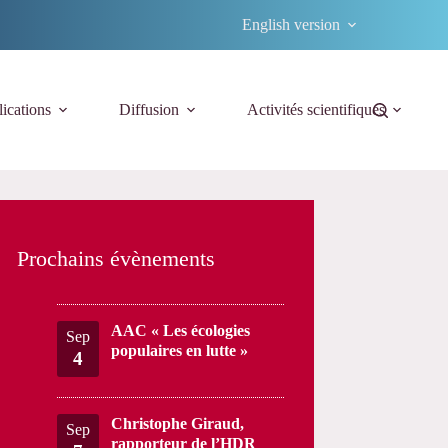
English version
ications
Diffusion
Activités scientifiques
Prochains évènements
AAC « Les écologies
Sep
populaires en lutte »
4
Christophe Giraud,
Sep
rapporteur de l’HDR