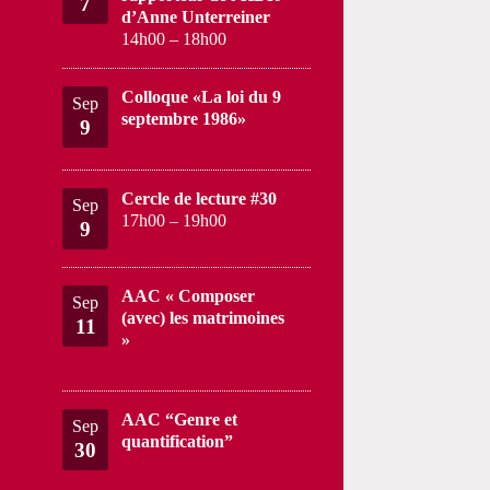
7
d’Anne Unterreiner
14h00
–
18h00
Colloque «La loi du 9
Sep
septembre 1986»
9
Cercle de lecture #30
Sep
17h00
–
19h00
9
AAC « Composer
Sep
(avec) les matrimoines
11
»
AAC “Genre et
Sep
quantification”
30