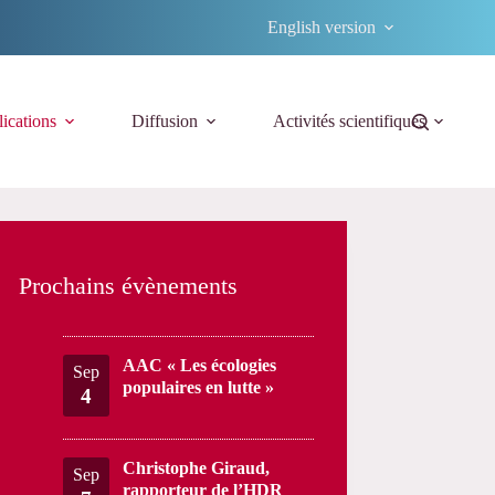
English version
ications
Diffusion
Activités scientifiques
Prochains évènements
AAC « Les écologies
Sep
populaires en lutte »
4
Christophe Giraud,
Sep
rapporteur de l’HDR