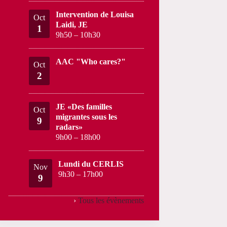
Intervention de Louisa
Oct
Laidi, JE
1
9h50
–
10h30
AAC "Who cares?"
Oct
2
JE «Des familles
Oct
migrantes sous les
9
radars»
9h00
–
18h00
Lundi du CERLIS
Nov
9h30
–
17h00
9
›
Tous les évènements