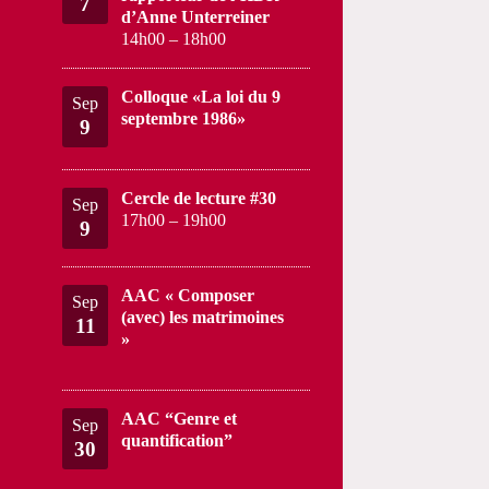
7
d’Anne Unterreiner
14h00
–
18h00
Colloque «La loi du 9
Sep
septembre 1986»
9
Cercle de lecture #30
Sep
17h00
–
19h00
9
AAC « Composer
Sep
(avec) les matrimoines
11
»
AAC “Genre et
Sep
quantification”
30