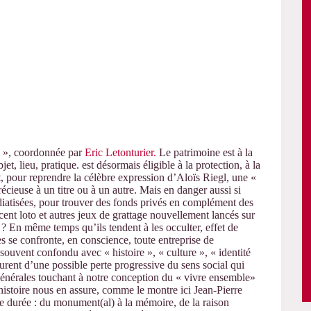
té », coordonnée par
Eric Letonturier.
Le patrimoine est à la
, lieu, pratique. est désormais éligible à la protection, à la
t, pour reprendre la célèbre expression d’Aloïs Riegl, une «
écieuse à un titre ou à un autre. Mais en danger aussi si
 médiatisées, pour trouver des fonds privés en complément des
écent loto et autres jeux de grattage nouvellement lancés sur
? En même temps qu’ils tendent à les occulter, effet de
les se confronte, en conscience, toute entreprise de
souvent confondu avec « histoire », « culture », « identité
gurent d’une possible perte progressive du sens social qui
 générales touchant à notre conception du « vivre ensemble»
’histoire nous en assure, comme le montre ici Jean-Pierre
ue durée : du monument(al) à la mémoire, de la raison