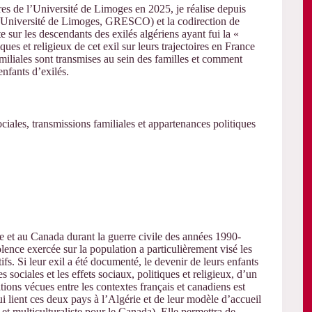
es de l’Université de Limoges en 2025, je réalise depuis
Université de Limoges, GRESCO) et la codirection de
sur les descendants des exilés algériens ayant fui la «
ques et religieux de cet exil sur leurs trajectoires en France
miliales sont transmises au sein des familles et comment
enfants d’exilés.
ciales, transmissions familiales et appartenances politiques
ce et au Canada durant la guerre civile des années 1990-
nce exercée sur la population a particulièrement visé les
tifs. Si leur exil a été documenté, le devenir de leurs enfants
es sociales et les effets sociaux, politiques et religieux, d’un
tions vécues entre les contextes français et canadiens est
ui lient ces deux pays à l’Algérie et de leur modèle d’accueil
 et multiculturaliste pour le Canada). Elle permettra de