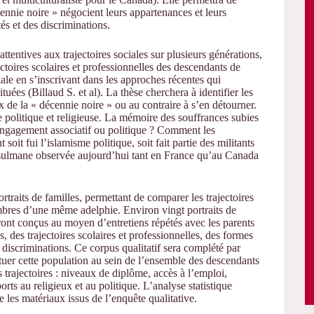
nnie noire » négocient leurs appartenances et leurs
és et des discriminations.
tentives aux trajectoires sociales sur plusieurs générations,
ectoires scolaires et professionnelles des descendants de
iale en s’inscrivant dans les approches récentes qui
uées (Billaud S. et al). La thèse cherchera à identifier les
x de la « décennie noire » ou au contraire à s’en détourner.
e politique et religieuse. La mémoire des souffrances subies
’engagement associatif ou politique ? Comment les
 soit fui l’islamisme politique, soit fait partie des militants
 musulmane observée aujourd’hui tant en France qu’au Canada
rtraits de familles, permettant de comparer les trajectoires
embres d’une même adelphie. Environ vingt portraits de
eront conçus au moyen d’entretiens répétés avec les parents
els, des trajectoires scolaires et professionnelles, des formes
discriminations. Ce corpus qualitatif sera complété par
situer cette population au sein de l’ensemble des descendants
 trajectoires : niveaux de diplôme, accès à l’emploi,
rts au religieux et au politique. L’analyse statistique
e les matériaux issus de l’enquête qualitative.