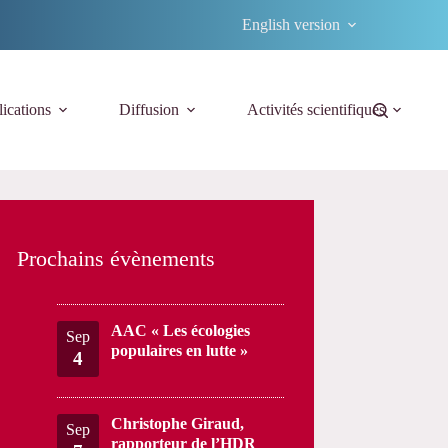
English version
ications
Diffusion
Activités scientifiques
Prochains évènements
AAC « Les écologies
Sep
populaires en lutte »
4
Christophe Giraud,
Sep
rapporteur de l’HDR