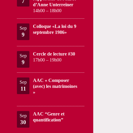
7
d’Anne Unterreiner
14h00
–
18h00
Colloque «La loi du 9
Sep
septembre 1986»
9
Cercle de lecture #30
Sep
17h00
–
19h00
9
AAC « Composer
Sep
(avec) les matrimoines
11
»
AAC “Genre et
Sep
quantification”
30