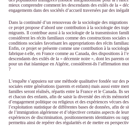
mieux comprendre comment les descendants des exilés de la « déce
engagements dans des sociétés d’accueil traversées par des inégalit
Dans la continuité d’un renouveau de la sociologie des migrations at
ce projet propose d’abord une contribution à la sociologie des traj
migrants. Il contribue aussi à la sociologie de la transmission famil
considèrent les récits familiaux comme des constructions sociales sit
conditions sociales favorisant les appropriations des récits familiau
Enfin, ce projet se présente comme une contribution à la sociologi
fabrique-t-elle, en France comme au Canada, des dispositions à l
descendants des exilés de la « décennie noire », dont les parents ont
pour un état islamique en Algérie, considèrent-ils l’affirmation
?
L’enquête s’appuiera sur une méthode qualitative fondée sur des po
sociales entre générations (parents et enfants) mais aussi entre m
familles seront réalisés, répartis entre la France et le Canada. Ils s
et chacun des enfants, afin de saisir la diversité des récits mémori
d’engagement politique ou religieux et des expériences vécues des 
l’exploitation statistique de différentes bases de données, afin de 
de l’immigration algérienne et d’objectiver certains aspects de leurs
expériences de discrimination, positionnements identitaires ou rappo
permettra ainsi de repérer des régularités et de mettre en perspectiv