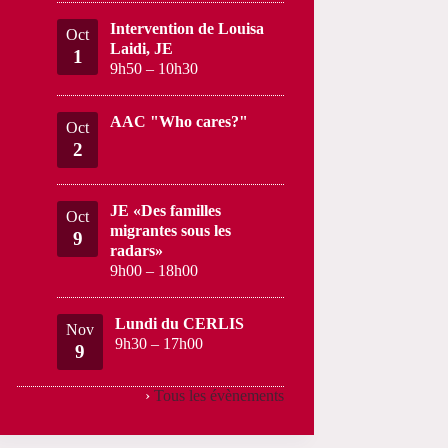
Intervention de Louisa
Oct
Laidi, JE
1
9h50
–
10h30
AAC "Who cares?"
Oct
2
JE «Des familles
Oct
migrantes sous les
9
radars»
9h00
–
18h00
Lundi du CERLIS
Nov
9h30
–
17h00
9
›
Tous les évènements