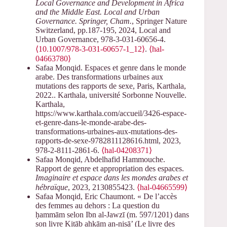
Local Governance and Development in Africa
and the Middle East. Local and Urban
Governance. Springer, Cham.
, Springer Nature
Switzerland, pp.187-195, 2024, Local and
Urban Governance, 978-3-031-60656-4.
⟨10.1007/978-3-031-60657-1_12⟩
.
⟨hal-
04663780⟩
Safaa Monqid. Espaces et genre dans le monde
arabe. Des transformations urbaines aux
mutations des rapports de sexe, Paris, Karthala,
2022.. Karthala, université Sorbonne Nouvelle.
Karthala,
https://www.karthala.com/accueil/3426-espace-
et-genre-dans-le-monde-arabe-des-
transformations-urbaines-aux-mutations-des-
rapports-de-sexe-9782811128616.html, 2023,
978-2-8111-2861-6.
⟨hal-04208371⟩
Safaa Monqid, Abdelhafid Hammouche.
Rapport de genre et appropriation des espaces.
Imaginaire et espace dans les mondes arabes et
hébraïque
, 2023, 2130855423.
⟨hal-04665599⟩
Safaa Monqid, Eric Chaumont. « De l’accès
des femmes au dehors : La question du
ḥammām selon Ibn al-Jawzī (m. 597/1201) dans
son livre Kitāb aḥkām an-nisā’ (Le livre des