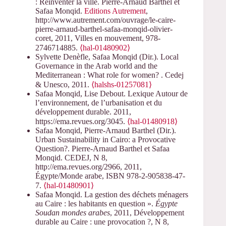
: Réinventer la ville. Pierre-Arnaud Barthel et
Safaa Monqid.
Editions Autrement
,
http://www.autrement.com/ouvrage/le-caire-
pierre-arnaud-barthel-safaa-monqid-olivier-
coret, 2011, Villes en mouvement, 978-
2746714885.
⟨hal-01480902⟩
Sylvette Denèfle, Safaa Monqid (Dir.). Local
Governance in the Arab world and the
Mediterranean : What role for women? . Cedej
& Unesco, 2011.
⟨halshs-01257081⟩
Safaa Monqid, Lise Debout. Lexique Autour de
l’environnement, de l’urbanisation et du
développement durable. 2011,
https://ema.revues.org/3045.
⟨hal-01480918⟩
Safaa Monqid, Pierre-Arnaud Barthel (Dir.).
Urban Sustainability in Cairo: a Provocative
Question?. Pierre-Arnaud Barthel et Safaa
Monqid. CEDEJ, N 8,
http://ema.revues.org/2966, 2011,
Égypte/Monde arabe, ISBN 978-2-905838-47-
7.
⟨hal-01480901⟩
Safaa Monqid. La gestion des déchets ménagers
au Caire : les habitants en question ».
Égypte
Soudan mondes arabes
, 2011, Développement
durable au Caire : une provocation ?, N 8,