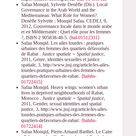
Safaa Monqid, Sylvette Denèfle (Dir.). Local
Governance in the Arab World and the
Mediterranean: What Role for Women?.
Denèfle Sylvette ; Monqid Safaa. CEDEJ, 9,
2012, Gouvernance locale dans le monde arabe
et en Méditerranée : Quel rôle pour les femmes
?, ISBN 2 905838-48-5.
⟨hal-01512331⟩
Safaa Monqid. Les ailes lourdes : pratiques
urbaines des femmes des quartiers défavorisés
de Rabat .
Justice spatiale = Spatial justice
,
2011, Genre, identités sexuelles et justice
spatiale, 3, http://www.jssj.org/article/les-ailes-
lourdes-pratiques-urbaines-des-femmes-des-
quartiers-defavorises-de-rabat/.
⟨halshs-
01722415⟩
Safaa Monqid. Heavy wings: women's urban
lives in deprived neighbourhoods of Rabat,
Morocco .
Justice spatiale = Spatial justice
,
2011, Gender, sexual identities and spatial
justice, 3, http://www.jssj.org/article/les-ailes-
lourdes-pratiques-urbaines-des-femmes-des-
quartiers-defavorises-de-rabat/.
⟨halshs-
01722414⟩
Safaa Monqid, Pierre-Arnaud Barthel. Le Caire