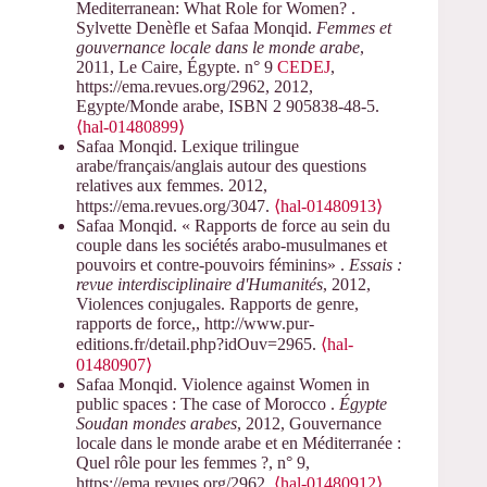
Mediterranean: What Role for Women? .
Sylvette Denèfle et Safaa Monqid.
Femmes et
gouvernance locale dans le monde arabe
,
2011, Le Caire, Égypte. n° 9
CEDEJ
,
https://ema.revues.org/2962, 2012,
Egypte/Monde arabe, ISBN 2 905838-48-5.
⟨hal-01480899⟩
Safaa Monqid. Lexique trilingue
arabe/français/anglais autour des questions
relatives aux femmes. 2012,
https://ema.revues.org/3047.
⟨hal-01480913⟩
Safaa Monqid. « Rapports de force au sein du
couple dans les sociétés arabo-musulmanes et
pouvoirs et contre-pouvoirs féminins» .
Essais :
revue interdisciplinaire d'Humanités
, 2012,
Violences conjugales. Rapports de genre,
rapports de force,, http://www.pur-
editions.fr/detail.php?idOuv=2965.
⟨hal-
01480907⟩
Safaa Monqid. Violence against Women in
public spaces : The case of Morocco .
Égypte
Soudan mondes arabes
, 2012, Gouvernance
locale dans le monde arabe et en Méditerranée :
Quel rôle pour les femmes ?, n° 9,
https://ema.revues.org/2962.
⟨hal-01480912⟩