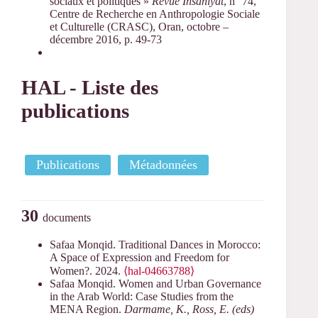
sociaux et politiques »
Revue Insaniyat
, n° 74,
Centre de Recherche en Anthropologie Sociale
et Culturelle (CRASC), Oran, octobre –
décembre 2016, p. 49-73
HAL - Liste des
publications
Publications
Métadonnées
30
documents
Safaa Monqid. Traditional Dances in Morocco:
A Space of Expression and Freedom for
Women?. 2024.
⟨hal-04663788⟩
Safaa Monqid. Women and Urban Governance
in the Arab World: Case Studies from the
MENA Region.
Darmame, K., Ross, E. (eds)