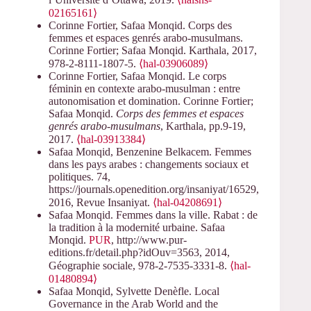
02165161⟩
Corinne Fortier, Safaa Monqid. Corps des
femmes et espaces genrés arabo-musulmans.
Corinne Fortier; Safaa Monqid. Karthala, 2017,
978-2-8111-1807-5.
⟨hal-03906089⟩
Corinne Fortier, Safaa Monqid. Le corps
féminin en contexte arabo-musulman : entre
autonomisation et domination. Corinne Fortier;
Safaa Monqid.
Corps des femmes et espaces
genrés arabo-musulmans
, Karthala, pp.9-19,
2017.
⟨hal-03913384⟩
Safaa Monqid, Benzenine Belkacem. Femmes
dans les pays arabes : changements sociaux et
politiques. 74,
https://journals.openedition.org/insaniyat/16529,
2016, Revue Insaniyat.
⟨hal-04208691⟩
Safaa Monqid. Femmes dans la ville. Rabat : de
la tradition à la modernité urbaine. Safaa
Monqid.
PUR
, http://www.pur-
editions.fr/detail.php?idOuv=3563, 2014,
Géographie sociale, 978-2-7535-3331-8.
⟨hal-
01480894⟩
Safaa Monqid, Sylvette Denèfle. Local
Governance in the Arab World and the