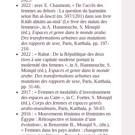
2022 : avec E. Chaumont, « De l’accès des
femmes au dehors : La question du ḥammām
selon Ibn al-Jawzī (m. 597/1201) dans son livre
Kitāb aḥkām an-nisā’ (Le livre des statuts des
femmes)», in A. Hammouche, S. Monqid
(éd.),
Espaces et genre dans le monde arabe.
Des transformations urbaines aux mutations
des rapports de sexe,
Paris, Karthala, pp. 197-
210.
2022 : « Rabat : De la République des deux
rives à une capitale moderne portant la
modernité des femmes », in A. Hammouche, S.
Monqid (éd.),
Espaces et genre dans le monde
arabe. Des transformations urbaines aux
mutations des rapports de sexe,
Paris, Karthala,
pp. 31-66.
2017 : « Femmes et modalités d’investissement
des espaces au Caire », in C. Fortier, S. Monqid
(éd.),
Corps des femmes et espaces genrés
arabo-musulmans
, Paris, Karthala, p. 50-65
2016 : « Mouvements féminins et féministes en
Égypte : Rétrospective et histoire d’une
évolution», in Benzenine B., Monqid S., (dir.),
« Femmes dans les pays arabes : changements