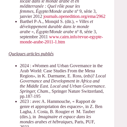
locale dans le monde arabe et en
méditerranée : Quel rôle pour les
femmes
,
Égypte/Monde arabe
nº 9, série 3,
janvier 2012
journals.openedition.org/ema/2962
Barthel P-A., Monqid S. (dir.), «
Villes et
développement durable dans le monde
arabe
»,
Égypte/Monde arabe
nº 8, série 3,
septembre 2011
www.cairn.info/revue-egypte-
monde-arabe-2011-1.htm
Quelques articles publiés
2024 :
«
Women and Urban Governance in the
Arab World: Case Studies From the Mena
Region
»
, in K. Darmame, E. Ross, (eds)?
Local
Governance and Development in Africa and
the Middle East. Local and Urban Governance.
Springer, Cham.
, Springer Nature Switzerland,
pp.187-195
2023 : avec A. Hammouche, « Rapport de
genre et appropriation des espaces», in Z. Ben
Lagha, J. Costa, B. Rougier et M. Tauber
(dirs.), in
Imaginaire et espace dans les
mondes arabes et hébraiques
, Paris, PUF,
2023.