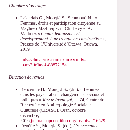
Chapitre d’ouvrages
Lelandais G., Monqid S., Semmoud N., «
Femmes, droits et participation citoyenne au
Maghreb-Mashreq », in Ch. Levy et A.
Martinez «
Genre, féminismes et
développement. Une trilogie en construction
»,
Presses de l’Université d’Ottawa, Ottawa,
2019
univ-scholarvox-com.ezproxy.univ-
paris3.fr/book/88872154
Direction de revues
Benzenine B., Monqid S., (dir.), « Femmes
dans les pays arabes : changements sociaux et
politiques »
Revue Insaniyat
, n° 74, Centre de
Recherche en Anthropologie Sociale et
Culturelle
(
CRASC), Oran, octobre –
décembre,
2016
journals.openedition.org/insaniyat/16529
Denèfle S., Monqid S. (éd.),
Gouvernance