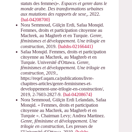
statuts des femmes)».
Espaces et genre dans le
monde arabe. Des transformations urbaines
aux mutations des rapports de sexe,
, 2022.
⟨hal-04208700⟩
Nora Semmoud, Gülçin Erdi, Safaa Monqid.
Femmes, droits et participation citoyenne au
Machrek, au Maghreb et en Turquie.
Genre,
féminismes et développement. Une trilogie en
construction
, 2019.
⟨halshs-02166441⟩
Safaa Monqid. Femmes, droits et participation
citoyenne au Machrek, au Maghreb et en
Turquie. Université d'Ottawa.
Genre,
féminismes et développement. Une trilogie en
construction, 2019.
,
https://reqef.uqam.ca/publications/livre-
chapitres-articles/genre-feminismes-et-
developpement-une-trilogie-en-construction/,
2019, 2-7603-2827-9.
⟨hal-04208674⟩
Nora Semmoud, Gülçin Erdi Lelandais, Safaa
Monqid. « Femmes, droits et participation
citoyenne au Machrek, au Maghreb et en
Turquie ». Chairman Levy; Andrea Martinez.
Genre, féminisme et développement. Une
trilogie en construction
, Les presses de
l’Université d’Ottawa, 2019.
⟨halshs-