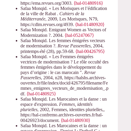
https://ema.revues.org/3003.
⟨hal-01480916⟩
Safaa Monqid. « Les Morisques et l’édification
de la ville de Rabat .
Cahiers de la
Méditerranée
, 2009, Les Morisques, N79,
https://cdlm.revues.org/4939.
⟨hal-01480920⟩
Safaa Monqid. Emigrant Women as Vectors of
Modernization ?. 2004.
⟨hal-05247067⟩
Safaa Monqid. Les femmes émigrées vecteurs
de modernisation ?.
Revue Passerelles
, 2004,
printemps-été (28), pp.59-68.
⟨hal-00426795⟩
Safaa Monqid. « Les Femmes émigrées
vectrices de modernisation ? Le rôle occulté des
femmes émigrées dans le développement du
pays d’origine : le cas marocain ".
Revue
Passerelles
, 2004, n28, https://halshs.archives-
ouvertes.fr/file/index/docid/426795/filename/Fe
mmes_emigrees_vecteurs_de_modernisation_.p
df.
⟨hal-01480925⟩
Safaa Monqid. Les Marocaines et la danse : un
espace d'expression.
Femmes, identités
plurielles
, 2002, Femmes, identites plurielles,,
https://hal-confremo.archives-ouvertes.fr/hal-
00426923/document.
⟨hal-01480930⟩
Safaa Monqid. Les Marocaines et la danse : un
espace d'expression.. Deniot J.; Dutheil C.;