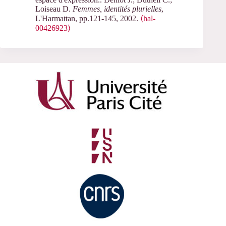
Loiseau D.
Femmes, identités plurielles
,
L'Harmattan, pp.121-145, 2002.
⟨hal-
00426923⟩