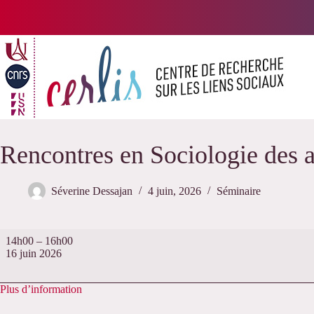
Passer
au
contenu
Rencontres en Sociologie des ar
Séverine Dessajan
4 juin, 2026
Séminaire
Rencontres
14h00
–
16h00
en
16 juin 2026
Sociologie
des
arts
Plus d’information
et
de