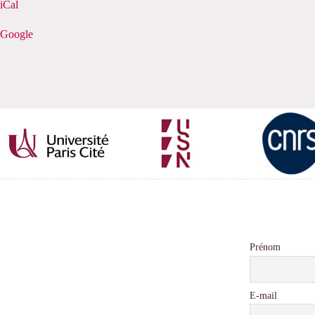
iCal
la
culture
Google
Prénom
E-mail