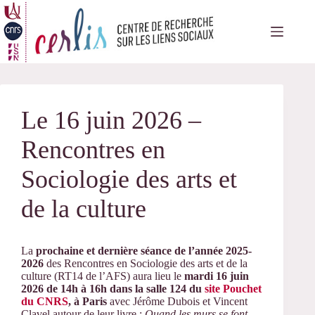
Passer
au
contenu
Le 16 juin 2026 –
Rencontres en
Sociologie des arts et
de la culture
La
prochaine et dernière séance de l’année 2025-
2026
des Rencontres en Sociologie des arts et de la
culture (RT14 de l’AFS) aura lieu le
mardi 16 juin
2026 de 14h à 16h dans la salle 124
du
site Pouchet
du CNRS
, à Paris
avec Jérôme Dubois et Vincent
Clavel autour de leur livre :
Quand les murs se font