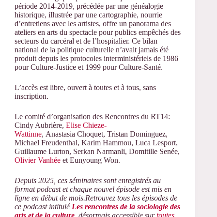
période 2014-2019, précédée par une généalogie
historique, illustrée par une cartographie, nourrie
d’entretiens avec les artistes, offre un panorama des
ateliers en arts du spectacle pour publics empêchés des
secteurs du carcéral et de l’hospitalier. Ce bilan
national de la politique culturelle n’avait jamais été
produit depuis les protocoles interministériels de 1986
pour Culture-Justice et 1999 pour Culture-Santé.
L’accès est libre, ouvert à toutes et à tous, sans
inscription.
Le comité d’organisation des Rencontres du RT14:
Cindy Aubrière,
Elise Chieze-
Wattinne
, Anastasia Choquet, Tristan Dominguez,
Michael Freudenthal, Karim Hammou, Luca Lesport,
Guillaume Lurton, Serkan Narmanli, Domitille Senée,
Olivier Vanhée
et Eunyoung Won.
Depuis 2025, ces séminaires sont enregistrés au
format podcast et chaque nouvel épisode est mis en
ligne en début de mois.Retrouvez tous les épisodes de
ce podcast intitulé
Les rencontres de la sociologie des
arts et de la culture
, désormais accessible sur
toutes