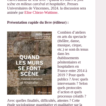
scène en milieux carcéral et hospitalier
, Presses
Universitaires de Vincennes, 2024. la discussion sera
animée par
Elise Chieze-Wattinne
.
Présentation rapide du livre (éditeur) :
Combien d’ateliers
en arts du spectacle
(théâtre, danse,
musique, cirque,
etc.) se sont-ils tenus
dans les
établissements
pénitentiaires et
hospitaliers en
France entre 2014 à
2019 ? Pour quels
publics ? Avec quels
intervenants ? Selon
quels protocoles
d’action et quels
processus créatifs ?
Avec quelles finalités, difficultés, attentes ? Cette
étude sociologique quantitative et qualitative sur la