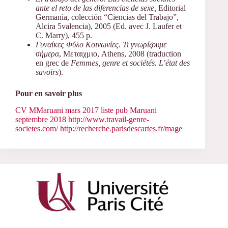
ante el reto de las diferencias de sexe,
Editorial
Germanía, colección “Ciencias del Trabajo”,
Alcira 5valencia), 2005 (Ed. avec J. Laufer et
C. Marry), 455 p.
Γυναίκες Φύλο Κοινωνίες. Τι γνωρίζουμε
σήμερα
, Μεταιχμιο, Athens, 2008 (traduction
en grec de
Femmes, genre et sociétés. L’état des
savoirs
).
Pour en savoir plus
CV MMaruani mars 2017
liste pub Maruani
septembre 2018
http://www.travail-genre-
societes.com/
http://recherche.parisdescartes.fr/mage