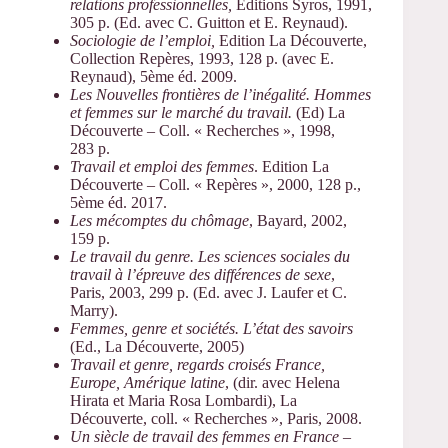
relations professionnelles,
Editions Syros, 1991,
305 p. (Ed. avec C. Guitton et E. Reynaud).
Sociologie de l’emploi,
Edition La Découverte,
Collection Repères, 1993, 128 p. (avec E.
Reynaud), 5ème éd. 2009.
Les Nouvelles frontières de l’inégalité. Hommes
et femmes sur le marché du travail.
(Ed) La
Découverte – Coll. « Recherches », 1998,
283 p.
Travail et emploi des femmes
. Edition La
Découverte – Coll. « Repères », 2000, 128 p.,
5ème éd. 2017.
Les mécomptes du chômage
, Bayard, 2002,
159 p.
Le travail du genre. Les sciences sociales du
travail à l’épreuve des différences de sexe
,
Paris, 2003, 299 p. (Ed. avec J. Laufer et C.
Marry).
Femmes, genre et sociétés. L’état des savoirs
(Ed., La Découverte, 2005)
Travail et genre, regards croisés France,
Europe, Amérique latine
, (dir. avec Helena
Hirata et Maria Rosa Lombardi), La
Découverte, coll. « Recherches », Paris, 2008.
Un siècle de travail des femmes en France –