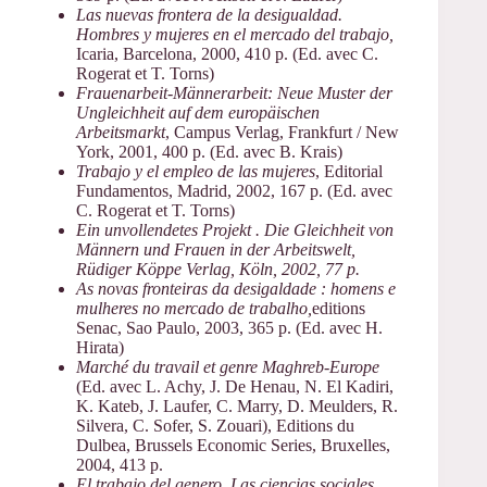
Las nuevas frontera de la desigualdad.
Hombres y mujeres en el mercado del trabajo,
Icaria, Barcelona, 2000, 410 p. (Ed. avec C.
Rogerat et T. Torns)
Frauenarbeit-Männerarbeit: Neue Muster der
Ungleichheit auf dem europäischen
Arbeitsmarkt
, Campus Verlag, Frankfurt / New
York, 2001, 400 p. (Ed. avec B. Krais)
Trabajo y el empleo de las mujeres
, Editorial
Fundamentos, Madrid, 2002, 167 p. (Ed. avec
C. Rogerat et T. Torns)
Ein unvollendetes Projekt . Die Gleichheit von
Männern und Frauen in der Arbeitswelt,
Rüdiger Köppe Verlag, Köln, 2002, 77 p.
As novas fronteiras da desigaldade : homens e
mulheres no mercado de trabalho,
editions
Senac, Sao Paulo, 2003, 365 p. (Ed. avec H.
Hirata)
Marché du travail et genre Maghreb-Europe
(Ed. avec L. Achy, J. De Henau, N. El Kadiri,
K. Kateb, J. Laufer, C. Marry, D. Meulders, R.
Silvera, C. Sofer, S. Zouari), Editions du
Dulbea, Brussels Economic Series, Bruxelles,
2004, 413 p.
El trabajo del genero. Las ciencias sociales