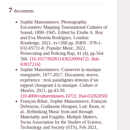
7
documents
Sophie Maisonneuve. Phonographic
Encounters: Mapping Transnational Cultures of
Sound, 1890–1945. Edited by Elodie A. Roy
and Eva Moreda Rodríguez. London:
Routledge, 2021. xv+268 pp. ISBN : 978-1-
032-05711-8.
Popular Music
, 2022,
Prosecuting and Policing Rap, 41 (4), pp.564-
566.
⟨10.1017/S0261143022000472⟩
.
⟨hal-
03937216⟩
Sophie Maisonneuve. Conserver la musique
enregistrée, 1877-2017. Document, œuvre,
expérience : trois paradigmes témoins d’un
rapport changeant à la musique.
Culture et
Musées
, 2021, pp.43-59.
⟨10.4000/culturemusees.1072⟩
.
⟨hal-03262050⟩
François Ribac, Sophie Maisonneuve, François
Debruyne, Guillaume Heuguet, Loïc Riom, et
al.. Rethinking Music from and through
Materiality and Fragility.
Multiple Matters
,
Swiss Association for the Studies of Science,
Technology and Society (STS), Feb 2021,