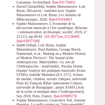
Lausanne, Switzerland.
⟨hal-03175691⟩
David Christoffeld, Sophie Maisonneuve, Loïc
Riom. Découvrir : entretien avec Sophie
Maisonneuve et Loïc Riom.
Les Annales de
Métaclassique
, 2020.
⟨hal-03543491⟩
Sophie Maisonneuve. L’économie de la
découverte musicale à l’ère numérique.
Réseaux
: communication, technologie, société
, 2019, n°
213 (1), pp.49-81.
⟨10.3917/res.213.0049⟩
.
⟨hal-03937168⟩
Judith Dehail, Loïc Riom, Sophie
Maisonneuve, Paul Harkins, George Brock-
Nannestad, et al.. Making an a Modern History
of Modern Devices?.
The Sound of the
Anthropocene: Materialities / Le son de
l'Anthropocène : matérialités
, Nicolas Donin
(équipe Analyse des pratiques musicales Ircam-
STMS); Isabelle Moindrot (EA 1573, Scènes
du monde, création, savoirs critiques, université
Paris 8); François Ribac (laboratoire Cimeos,
université de Bourgogne ; projet ASMA [Arts
de la scène et musique dans l’Anthropocène]),
Sep 2018, Paris, France.
⟨hal-01969573⟩
Sophie Maisonneuve, Geneviève Teil, Antoine
Hennion. Le goût comme un "faire ensemble".