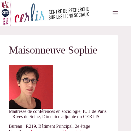
Passer
au
contenu
Maisonneuve Sophie
Maitresse de conférences en sociologie, IUT de Paris
– Rives de Seine, Directrice adjointe du CERLIS
Bureau : R219, Bâtiment Principal, 2e étage