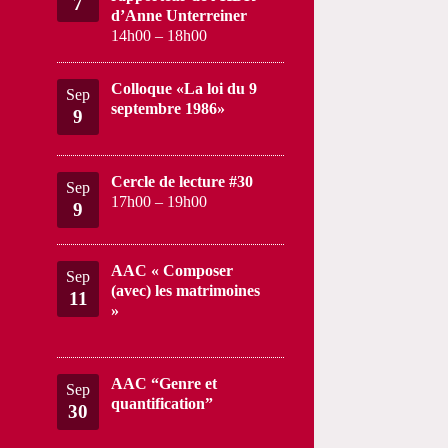
7
d’Anne Unterreiner
14h00
–
18h00
Colloque «La loi du 9
Sep
septembre 1986»
9
Cercle de lecture #30
Sep
17h00
–
19h00
9
AAC « Composer
Sep
(avec) les matrimoines
11
»
AAC “Genre et
Sep
quantification”
30