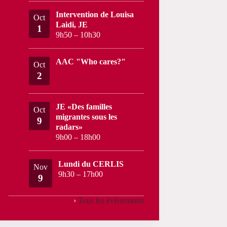
Intervention de Louisa
Oct
Laidi, JE
1
9h50
–
10h30
AAC "Who cares?"
Oct
2
JE «Des familles
Oct
migrantes sous les
9
radars»
9h00
–
18h00
Lundi du CERLIS
Nov
9h30
–
17h00
9
›
Tous les évènements