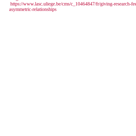
https://www.lasc.uliege.be/cms/c_10464847/fr/giving-research-f
asymmetric-relationships