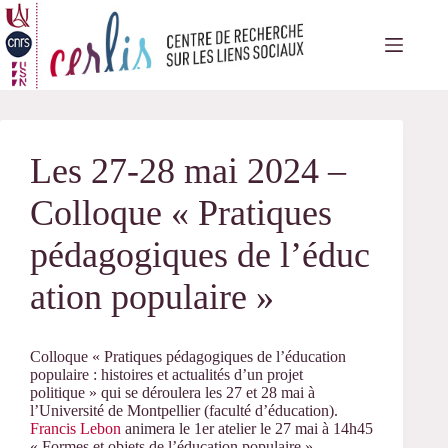
Passer
au
contenu
Les 27-28 mai 2024 –
Colloque « Pratiques
pédagogiques de l’éduc
ation populaire »
Colloque « Pratiques pédagogiques de l’éducation
populaire : histoires et actualités d’un projet
politique » qui se déroulera les 27 et 28 mai à
l’Université de Montpellier (faculté d’éducation).
Francis Lebon
animera le 1er atelier le 27 mai à 14h45
« Formes et objets de l’éducation populaire ».