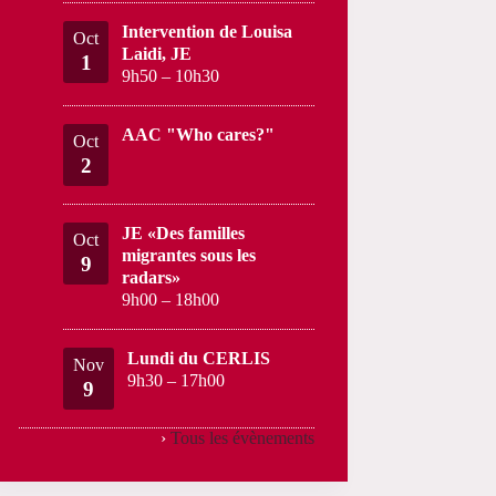
Intervention de Louisa
Oct
Laidi, JE
1
9h50
–
10h30
AAC "Who cares?"
Oct
2
JE «Des familles
Oct
migrantes sous les
9
radars»
9h00
–
18h00
Lundi du CERLIS
Nov
9h30
–
17h00
9
›
Tous les évènements