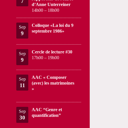
7
d’Anne Unterreiner
14h00
–
18h00
Colloque «La loi du 9
Sep
septembre 1986»
9
Cercle de lecture #30
Sep
17h00
–
19h00
9
AAC « Composer
Sep
(avec) les matrimoines
11
»
AAC “Genre et
Sep
quantification”
30