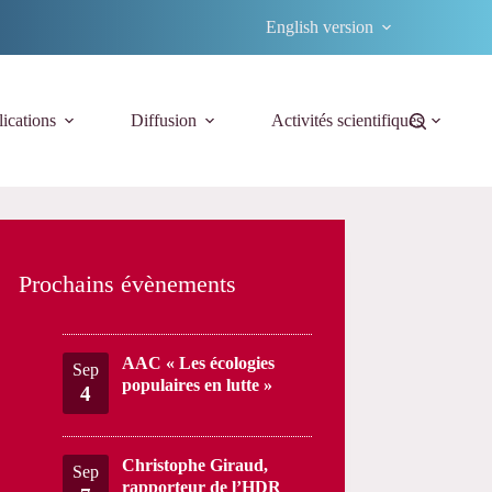
English version
ications
Diffusion
Activités scientifiques
Prochains évènements
AAC « Les écologies
Sep
populaires en lutte »
4
Christophe Giraud,
Sep
rapporteur de l’HDR