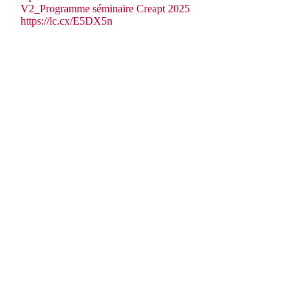
V2_Programme séminaire Creapt 2025
https://lc.cx/E5DX5n