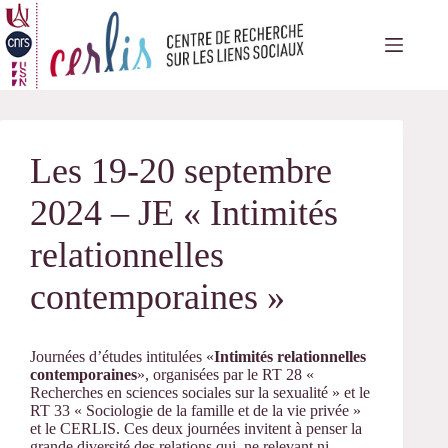
Passer
au
contenu
Les 19-20 septembre
2024 – JE « Intimités
relationnelles
contemporaines »
Journées d’études intitulées «
Intimités relationnelles
contemporaines
», organisées par le RT 28 «
Recherches en sciences sociales sur la sexualité » et le
RT 33 « Sociologie de la famille et de la vie privée »
et le CERLIS. Ces deux journées invitent à penser la
grande diversité des relations qui, ne relevant ni