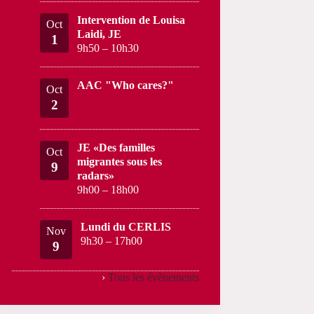
Intervention de Louisa
Oct
Laidi, JE
1
9h50
–
10h30
AAC "Who cares?"
Oct
2
JE «Des familles
Oct
migrantes sous les
9
radars»
9h00
–
18h00
Lundi du CERLIS
Nov
9h30
–
17h00
9
›
Tous les évènements