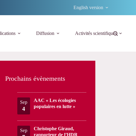
English version
ications
Diffusion
Activités scientifiques
Prochains évènements
AAC « Les écologies
Sep
populaires en lutte »
4
Christophe Giraud,
Sep
rapporteur de l’HDR