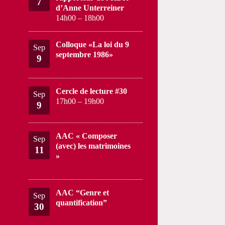
7
d’Anne Unterreiner
14h00
–
18h00
Colloque «La loi du 9
Sep
septembre 1986»
9
Cercle de lecture #30
Sep
17h00
–
19h00
9
AAC « Composer
Sep
(avec) les matrimoines
11
»
AAC “Genre et
Sep
quantification”
30