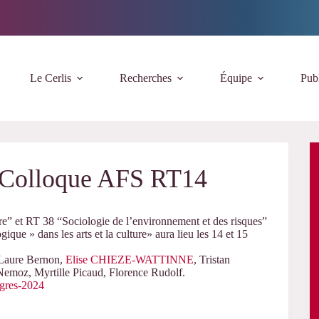
Le Cerlis
Recherches
Équipe
Publ
 Colloque AFS RT14
re” et RT 38 “Sociologie de l’environnement et des risques”
que » dans les arts et la culture» aura lieu les 14 et 15
e-Laure Bernon,
Elise CHIEZE-WATTINNE
, Tristan
emoz, Myrtille Picaud, Florence Rudolf
.
ngres-2024