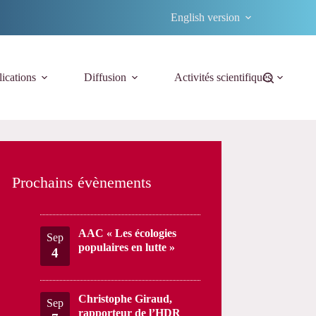
English version
ications
Diffusion
Activités scientifiques
Prochains évènements
AAC « Les écologies
Sep
populaires en lutte »
4
Christophe Giraud,
Sep
rapporteur de l’HDR