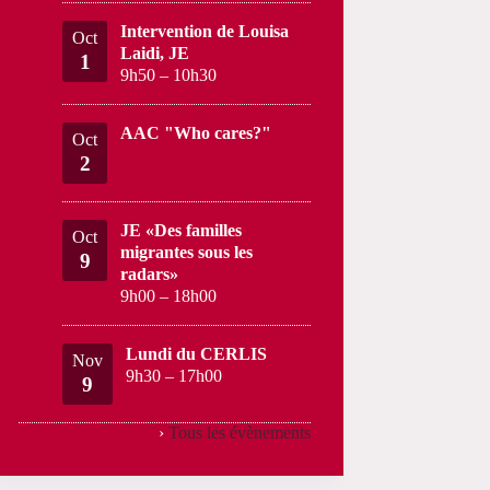
Intervention de Louisa
Oct
Laidi, JE
1
9h50
–
10h30
AAC "Who cares?"
Oct
2
JE «Des familles
Oct
migrantes sous les
9
radars»
9h00
–
18h00
Lundi du CERLIS
Nov
9h30
–
17h00
9
›
Tous les évènements