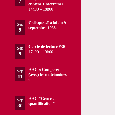
7
d’Anne Unterreiner
14h00
–
18h00
Colloque «La loi du 9
Sep
septembre 1986»
9
Cercle de lecture #30
Sep
17h00
–
19h00
9
AAC « Composer
Sep
(avec) les matrimoines
11
»
AAC “Genre et
Sep
quantification”
30