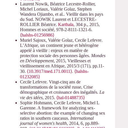
Laurent Nowik, Béatrice Lecestre-Rollier,
Michel Loriaux, Valérie Golaz, Stephen
Wandera Ojiambo, et al.. Vieillir dans les pays
du Sud. NOWIK Laurent et LECESTRE-
ROLLIER Béatrice.
Karthala
, 304 p., 2015,
Hommes et société, 978-2-8111-1321-6.
⟨halshs-01256986⟩
Muriel Sajoux, Valérie Golaz, Cecile Lefevre.
L’Afrique, un continent jeune et hétérogène
appelé à vieillir : enjeux en matière de
protection sociale des personnes âgées.
Mondes
en Développement
, 2015, Vieillesses et
vieillissement en Afrique, 2015/3 (171), pp.11-
30.
⟨10.3917/med.171.0011⟩
.
⟨halshs-
01232085⟩
Cecile Lefevre. Vingt-cinq ans de
transformations de la société russe, Crise
démographique et croissance des inégalités.
La
vie des idées
, 2015.
⟨hal-01488735⟩
Sophie Hohmann, Cecile Lefevre, Michel L
Garenne. A framework for analyzing sex-
selective abortion: the example of changing sex
ratios in southern caucasus.
International
journal of women's health
, 2014, 6, pp.889-