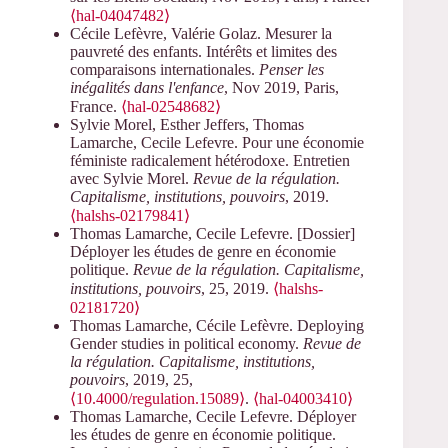
⟨hal-04047482⟩
Cécile Lefèvre, Valérie Golaz. Mesurer la
pauvreté des enfants. Intérêts et limites des
comparaisons internationales.
Penser les
inégalités dans l'enfance
, Nov 2019, Paris,
France.
⟨hal-02548682⟩
Sylvie Morel, Esther Jeffers, Thomas
Lamarche, Cecile Lefevre. Pour une économie
féministe radicalement hétérodoxe. Entretien
avec Sylvie Morel.
Revue de la régulation.
Capitalisme, institutions, pouvoirs
, 2019.
⟨halshs-02179841⟩
Thomas Lamarche, Cecile Lefevre. [Dossier]
Déployer les études de genre en économie
politique.
Revue de la régulation. Capitalisme,
institutions, pouvoirs
, 25, 2019.
⟨halshs-
02181720⟩
Thomas Lamarche, Cécile Lefèvre. Deploying
Gender studies in political economy.
Revue de
la régulation. Capitalisme, institutions,
pouvoirs
, 2019, 25,
⟨10.4000/regulation.15089⟩
.
⟨hal-04003410⟩
Thomas Lamarche, Cecile Lefevre. Déployer
les études de genre en économie politique.