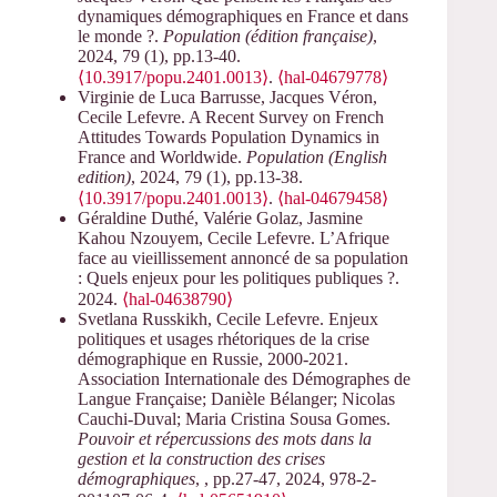
dynamiques démographiques en France et dans
le monde ?.
Population (édition française)
,
2024, 79 (1), pp.13-40.
⟨10.3917/popu.2401.0013⟩
.
⟨hal-04679778⟩
Virginie de Luca Barrusse, Jacques Véron,
Cecile Lefevre. A Recent Survey on French
Attitudes Towards Population Dynamics in
France and Worldwide.
Population (English
edition)
, 2024, 79 (1), pp.13-38.
⟨10.3917/popu.2401.0013⟩
.
⟨hal-04679458⟩
Géraldine Duthé, Valérie Golaz, Jasmine
Kahou Nzouyem, Cecile Lefevre. L’Afrique
face au vieillissement annoncé de sa population
: Quels enjeux pour les politiques publiques ?.
2024.
⟨hal-04638790⟩
Svetlana Russkikh, Cecile Lefevre. Enjeux
politiques et usages rhétoriques de la crise
démographique en Russie, 2000-2021.
Association Internationale des Démographes de
Langue Française; Danièle Bélanger; Nicolas
Cauchi-Duval; Maria Cristina Sousa Gomes.
Pouvoir et répercussions des mots dans la
gestion et la construction des crises
démographiques
,
, pp.27-47, 2024, 978-2-