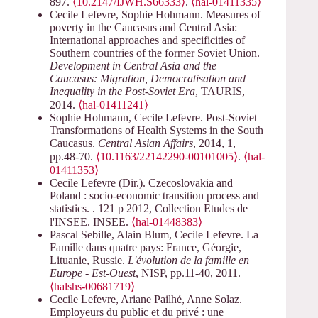
897.
⟨10.2147/IJWH.S66333⟩
.
⟨hal-01411335⟩
Cecile Lefevre, Sophie Hohmann. Measures of
poverty in the Caucasus and Central Asia:
International approaches and specificities of
Southern countries of the former Soviet Union.
Development in Central Asia and the
Caucasus: Migration, Democratisation and
Inequality in the Post-Soviet Era
, TAURIS,
2014.
⟨hal-01411241⟩
Sophie Hohmann, Cecile Lefevre. Post-Soviet
Transformations of Health Systems in the South
Caucasus.
Central Asian Affairs
, 2014, 1,
pp.48-70.
⟨10.1163/22142290-00101005⟩
.
⟨hal-
01411353⟩
Cecile Lefevre (Dir.). Czecoslovakia and
Poland : socio-economic transition process and
statistics. . 121 p 2012, Collection Etudes de
l'INSEE. INSEE.
⟨hal-01448383⟩
Pascal Sebille, Alain Blum, Cecile Lefevre. La
Famille dans quatre pays: France, Géorgie,
Lituanie, Russie.
L'évolution de la famille en
Europe - Est-Ouest
, NISP, pp.11-40, 2011.
⟨halshs-00681719⟩
Cecile Lefevre, Ariane Pailhé, Anne Solaz.
Employeurs du public et du privé : une