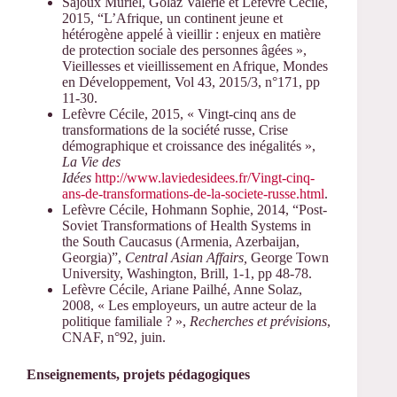
Sajoux Muriel, Golaz Valérie et Lefèvre Cécile,
2015, “L’Afrique, un continent jeune et
hétérogène appelé à vieillir : enjeux en matière
de protection sociale des personnes âgées »,
Vieillesses et vieillissement en Afrique, Mondes
en Développement, Vol 43, 2015/3, n°171, pp
11-30.
Lefèvre Cécile, 2015, « Vingt-cinq ans de
transformations de la société russe, Crise
démographique et croissance des inégalités »,
La Vie des
Idées
http://www.laviedesidees.fr/Vingt-cinq-
ans-de-transformations-de-la-societe-russe.html
.
Lefèvre Cécile, Hohmann Sophie, 2014, “Post-
Soviet Transformations of Health Systems in
the South Caucasus (Armenia, Azerbaijan,
Georgia)”,
Central Asian Affairs,
George Town
University, Washington, Brill, 1-1, pp 48-78.
Lefèvre Cécile, Ariane Pailhé, Anne Solaz,
2008, « Les employeurs, un autre acteur de la
politique familiale ? »,
Recherches et prévisions
,
CNAF, n°92, juin.
Enseignements, projets pédagogiques