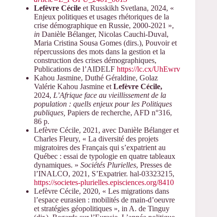
Lefèvre Cécile
et Russkikh Svetlana, 2024, «
Enjeux politiques et usages rhétoriques de la
crise démographique en Russie, 2000-2021 »,
in
Danièle Bélanger, Nicolas Cauchi-Duval,
Maria Cristina Sousa Gomes (dirs.), Pouvoir et
répercussions des mots dans la gestion et la
construction des crises démographiques,
Publications de l’AIDELF
https://lc.cx/UhEwrv
Kahou Jasmine, Duthé Géraldine, Golaz
Valérie Kahou Jasmine et
Lefèvre Cécile,
2024,
L’Afrique face au vieillissement de la
population : quells enjeux pour les Politiques
publiques,
Papiers de recherche, AFD n°316,
86 p.
Lefèvre Cécile, 2021, avec Danièle Bélanger et
Charles Fleury, « La diversité des projets
migratoires des Français qui s’expatrient au
Québec : essai de typologie en quatre tableaux
dynamiques. »
Sociétés Plurielles
, Presses de
l’INALCO, 2021, S’Expatrier. hal-03323215,
https://societes-plurielles.episciences.org/8410
Lefèvre Cécile, 2020, « Les migrations dans
l’espace eurasien : mobilités de main-d’oeuvre
et stratégies géopolitiques », in A. de Tinguy