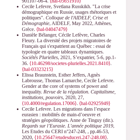
901107-06-4.
⟨hal-05651910⟩
Cecile Lefevre, Svetlana Russkikh. "La crise
démographique en Russie, usages rhétoriques et
politiques".
Colloque de l'AIDELF, Crise et
Démographie
, AIDELF, May 2022, Athènes,
Grèce.
⟨hal-04047479⟩
Danièle Bélanger, Cécile Lefèvre, Charles
Fleury. La diversité des projets migratoires de
Français qui s'expatrient au Québec : essai de
typologie en quatre tableaux dynamiques.
Sociétés Plurielles
, 2021, S’expatrier, 5-6, pp.1-
36.
⟨10.46298/societes-plurielles.2021.8410⟩
.
⟨hal-03323215⟩
Elissa Braunstein, Esther Jeffers, Agnès
Labrousse, Thomas Lamarche, Cecile Lefevre.
Gender at the core of systems of power and
inequality.
Revue de la régulation. Capitalisme,
institutions, pouvoirs
, 2020, 27,
⟨10.4000/regulation.17006⟩
.
⟨hal-02925949⟩
Cecile Lefevre. Les migrations dans l’espace
eurasien : mobilités de main-d’oeuvre et
stratégies géopolitiques. Anne de Tinguy (dir.).
Regards sur l’Eurasie. L’année politique 2019
,
Les Etudes du CERI n°247-248,
, pp.46-53,
2020,
⟨10.25647/etudesduceri.247-248.08⟩
.