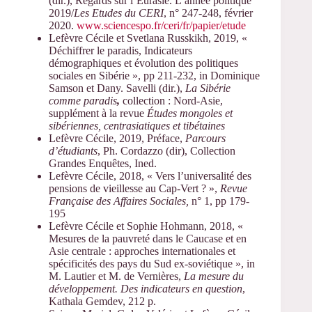
(dir.), Regards sur l’Eurasie. L’année politique
2019/
Les Etudes du CERI
, n° 247-248, février
2020.
www.sciencespo.fr/ceri/fr/papier/etude
Lefèvre Cécile et Svetlana Russkikh, 2019, «
Déchiffrer le paradis, Indicateurs
démographiques et évolution des politiques
sociales en Sibérie », pp 211-232, in Dominique
Samson et Dany. Savelli (dir.),
La Sibérie
comme paradis
,
collection : Nord-Asie,
supplément à la revue
Études mongoles et
sibériennes, centrasiatiques et tibétaines
Lefèvre Cécile, 2019, Préface,
Parcours
d’étudiants
, Ph. Cordazzo (dir), Collection
Grandes Enquêtes, Ined.
Lefèvre Cécile, 2018, « Vers l’universalité des
pensions de vieillesse au Cap-Vert ? »,
Revue
Française des Affaires Sociales,
n° 1, pp 179-
195
Lefèvre Cécile et Sophie Hohmann, 2018, «
Mesures de la pauvreté dans le Caucase et en
Asie centrale : approches internationales et
spécificités des pays du Sud ex-soviétique », in
M. Lautier et M. de Vernières,
La mesure du
développement. Des indicateurs en question
,
Kathala Gemdev, 212 p.