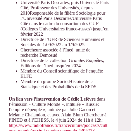
Université Paris Descartes, puis Université Paris
Cité, Professeur des Universités, depuis
2010Responsable de la filière Sociologie pour
l’Université Paris Descartes/Université Paris
Cité dans le cadre du consortium des CUF
(Collèges Universitaires franco-russes) jusqu’en
février 2022
Directrice de l’UFR de Sciences Humaines et
Sociales du 1/09/2022 au 1/9/2025
Chercheure associée à l’Ined, unité de
recherche Demosud
Directrice de la collection
Grandes Enquêtes
,
Editions de l’Ined jusqu’en 2024
Membre du Conseil scientifique de l’enquête
ELFE
Membre du groupe Socio-Histoire de la
Statistique et des Probabilités de la SFDS
Un lien vers l’intervention de Cécile Lefèvre
dans
l’émission « Culture Monde », intitulée « Russie:
l’empire dépeuplé », animée par Julie Gacon et
Mélanie Chalandon, et avec
Alain Blum
Chercheur à
l’INED et à l’EHESS, le 4 juin 2024 de 11h à 12h:
https://www.radiofrance.fr/franceculture/podcasts/cult
ures-monde/russie-l-empire-depeuple-4305723