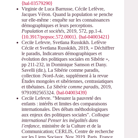
⟨hal-03579290⟩
Virginie de Luca Barrusse, Cécile Lefèvre,
Jacques Véron. Quand la population se penche
sur elle-même : enquête sur les connaissances
démographiques et leurs perceptions.
Population et sociétés
, 2019, 572, pp.1-4.
⟨10.3917/popsoc.572.0001⟩
.
⟨hal-04003421⟩
Cecile Lefevre, Svetlana Russkikh. Lefèvre
Cécile et Svetlana Russkikh, 2019, « Déchiffrer
le paradis, Indicateurs démographiques et
évolution des politiques sociales en Sibérie »,
pp 211-232, in Dominique Samson et Dany.
Savelli (dir.), La Sibérie comme paradis,
collection :Nord-Asie, supplément à la revue
Études mongoles et sibériennes, centrasiatiques
et tibétaines.
La Sibérie comme paradis
, 2019,
9791092565324.
⟨hal-04003439⟩
Cecile Lefevre. "Mesurer la pauvreté des
enfants : intérêts et limites des comparaisons
internationales. Des débats méthodologiques
aux enjeux des politiques sociales".
Colloque
international Penser les inégalités dans
l’enfance
, ministère de la Culture et de la
Communication; CERLIS, Centre de recherche
sur les Liens Sociaux, Nov 2019, Paris, France.