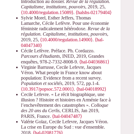
Introduction au dossier.
Revue de la régulation.
Capitalisme, institutions, pouvoirs
, 2019, 25,
⟨10.4000/regulation.15089⟩
.
⟨halshs-02179404⟩
Sylvie Morel, Esther Jeffers, Thomas
Lamarche, Cécile Lefèvre. Pour une économie
féministe radicalement hétérodoxe.
Revue de la
régulation. Capitalisme, institutions, pouvoirs
,
2019, 25,
⟨10.4000/regulation.14900⟩
.
⟨hal-
04047340⟩
Cécile Lefèvre. Préface. Ph. Cordazzo.
Parcours d'étudiants
, INED, 2019, Grandes
enquêtes, 978-2-7332-8008-9.
⟨hal-04036861⟩
Virginie Barrusse, Cecile Lefevre, Jacques
Véron. What people in France know about
population: Evidence from a recent survey.
Population et sociétés
, 2019, 572, pp.1-4.
⟨10.3917/popsoc.572.0001⟩
.
⟨hal-04018992⟩
Cecile Lefevre. « Le récit biographique, une
illusion ? Histoire et histoires en Arménie face à
l’enchevêtrement des catastrophes ».
Colloque
des 20 ans du Cerlis
, CERLIS, Jan 2019,
PARIS, France.
⟨hal-04047487⟩
Valérie Golaz, Cecile Lefevre, Jacques Véron.
La crise en Europe du Sud : vue d'ensemble.
2018.
⟨hal-02081776⟩