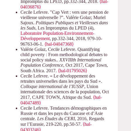
Impromptus du LPED, pp.332-344, 2018.
⟨hal-
04036876⟩
Cecile Lefevre. "Cap Vert : vers une pension de
vieillesse universelle ?". Valérie Golaz; Muriel
Sajoux.
Politiques Publiques et Vieillesses dans
les Suds
, Les Impromptus du LPED (4),
Laboratoire Population-Environnement-
Développement
, pp.332-344, 2018, 979-10-
96763-06-1.
⟨hal-04047368⟩
Valérie Golaz, Cecile Lefevre. Quantifying
child poverty : From methodological debates to
social policy stakes..
XXVIIIth International
Population Conference
, Oct 2017, Cape Town,
South Africa. 2017.
⟨hal-01795026⟩
Cecile Lefevre. « Le développement des
retraites universelles dans les pays du Sud ».
Colloque international de l’IUSSP
, Union
internationale des sciences de la population, Oct
2017, CAPE TOWN, Afrique du Sud.
⟨hal-
04047489⟩
Cecile Lefevre. Tendances démographiques en
Russie et dans les pays du Caucase et d’Asie
centrale.
Les Études du CERI
, 2016, Regards
sur l’Eurasie, 219-220, pp.50-57.
⟨hal-
04303246⟩