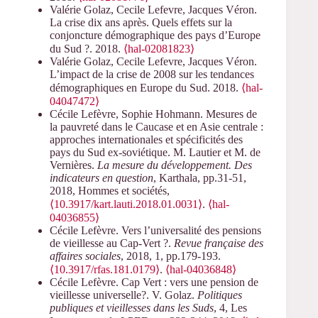
Valérie Golaz, Cecile Lefevre, Jacques Véron.
La crise dix ans après. Quels effets sur la
conjoncture démographique des pays d’Europe
du Sud ?. 2018.
⟨hal-02081823⟩
Valérie Golaz, Cecile Lefevre, Jacques Véron.
L’impact de la crise de 2008 sur les tendances
démographiques en Europe du Sud. 2018.
⟨hal-
04047472⟩
Cécile Lefèvre, Sophie Hohmann. Mesures de
la pauvreté dans le Caucase et en Asie centrale :
approches internationales et spécificités des
pays du Sud ex-soviétique. M. Lautier et M. de
Vernières.
La mesure du développement. Des
indicateurs en question
, Karthala, pp.31-51,
2018, Hommes et sociétés,
⟨10.3917/kart.lauti.2018.01.0031⟩
.
⟨hal-
04036855⟩
Cécile Lefèvre. Vers l’universalité des pensions
de vieillesse au Cap-Vert ?.
Revue française des
affaires sociales
, 2018, 1, pp.179-193.
⟨10.3917/rfas.181.0179⟩
.
⟨hal-04036848⟩
Cécile Lefèvre. Cap Vert : vers une pension de
vieillesse universelle?. V. Golaz.
Politiques
publiques et vieillesses dans les Suds
, 4, Les