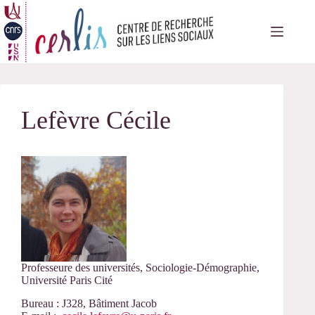
Passer
au
contenu
Lefèvre Cécile
Professeure des universités, Sociologie-Démographie,
Université Paris Cité
Bureau : J328, Bâtiment Jacob