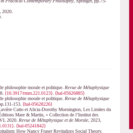
s in Practical Contemporary Philosophy
, Springer, pp.75-
, 2020.
.
de philosophie morale et politique.
Revue de Métaphysique
48.
⟨10.3917/rmm.221.0123⟩
.
⟨hal-05626885⟩
de philosophie morale et politique.
Revue de Métaphysique
 pp.131-153.
⟨hal-05628226⟩
avière Catto et Alicia-Dorothy Mornington, Les Limites du
Éditions Mare & Martin, « Collection de l’Institut des
LVI, 2020.
Revue de Métaphysique et de Morale
, 2023,
1.0131⟩
.
⟨hal-05241842⟩
apitalism: How Nancy Fraser Revitalizes Social Theory.