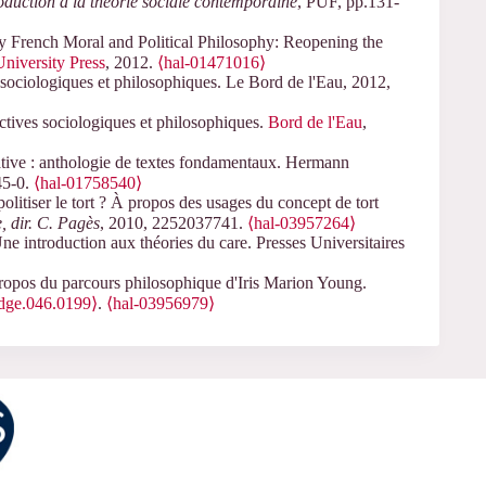
oduction à la théorie sociale contemporaine
, PUF, pp.131-
y French Moral and Political Philosophy: Reopening the
niversity Press
, 2012.
⟨hal-01471016⟩
s sociologiques et philosophiques. Le Bord de l'Eau, 2012,
ectives sociologiques et philosophiques.
Bord de l'Eau
,
rative : anthologie de textes fondamentaux. Hermann
45-0.
⟨hal-01758540⟩
litiser le tort ? À propos des usages du concept de tort
, dir. C. Pagès
, 2010, 2252037741.
⟨hal-03957264⟩
ne introduction aux théories du care. Presses Universitaires
propos du parcours philosophique d'Iris Marion Young.
dge.046.0199⟩
.
⟨hal-03956979⟩