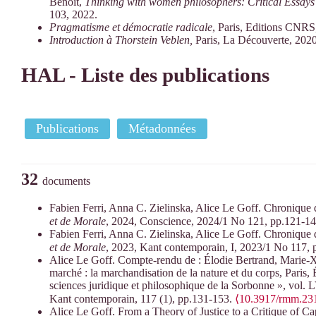
Benoit,
Thinking with women philosophers: Critical Essay
103, 2022.
Pragmatisme et démocratie radicale
, Paris, Editions CNRS
Introduction à Thorstein Veblen,
Paris, La Découverte, 2020
HAL - Liste des publications
Publications
Métadonnées
32
documents
Fabien Ferri, Anna C. Zielinska, Alice Le Goff. Chronique 
et de Morale
, 2024, Conscience, 2024/1 No 121, pp.121-1
Fabien Ferri, Anna C. Zielinska, Alice Le Goff. Chronique 
et de Morale
, 2023, Kant contemporain, I, 2023/1 No 117,
Alice Le Goff. Compte-rendu de : Élodie Bertrand, Marie-X
marché : la marchandisation de la nature et du corps, Paris, 
sciences juridique et philosophique de la Sorbonne », vol. 
Kant contemporain, 117 (1), pp.131-153.
⟨10.3917/rmm.23
Alice Le Goff. From a Theory of Justice to a Critique of C