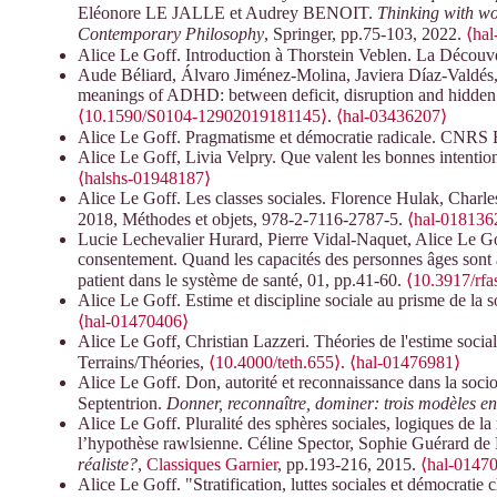
Eléonore LE JALLE et Audrey BENOIT.
Thinking with wo
Contemporary Philosophy
, Springer, pp.75-103, 2022.
⟨ha
Alice Le Goff. Introduction à Thorstein Veblen. La Découv
Aude Béliard, Álvaro Jiménez-Molina, Javiera Díaz-Valdés, 
meanings of ADHD: between deficit, disruption and hidden 
⟨10.1590/S0104-12902019181145⟩
.
⟨hal-03436207⟩
Alice Le Goff. Pragmatisme et démocratie radicale. CN
Alice Le Goff, Livia Velpry. Que valent les bonnes intentio
⟨halshs-01948187⟩
Alice Le Goff. Les classes sociales. Florence Hulak, Charle
2018, Méthodes et objets, 978-2-7116-2787-5.
⟨hal-018136
Lucie Lechevalier Hurard, Pierre Vidal-Naquet, Alice Le Go
consentement. Quand les capacités des personnes âges sont 
patient dans le système de santé, 01, pp.41-60.
⟨10.3917/rfa
Alice Le Goff. Estime et discipline sociale au prisme de la 
⟨hal-01470406⟩
Alice Le Goff, Christian Lazzeri. Théories de l'estime socia
Terrains/Théories,
⟨10.4000/teth.655⟩
.
⟨hal-01476981⟩
Alice Le Goff. Don, autorité et reconnaissance dans la soci
Septentrion.
Donner, reconnaître, dominer: trois modèles en
Alice Le Goff. Pluralité des sphères sociales, logiques de la r
l’hypothèse rawlsienne. Céline Spector, Sophie Guérard de 
réaliste?
,
Classiques Garnier
, pp.193-216, 2015.
⟨hal-0147
Alice Le Goff. "Stratification, luttes sociales et démocratie