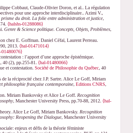
lippe Cobbaut, Claude-Olivier Doron, et al.. La régulation
ectives pour une approche interdisciplinaire.. Azimi V.,
 prisme du droit. La folie entre administration et justice
,
574.
⟨halshs-01288086⟩
ni.
Genre & Science politique. Concepts, Objets, Problèmes
,
ction chez E. Goffman. Daniel Céfaï, Laurent Perreau.
90, 2013.
⟨hal-01471014⟩
l-01480076⟩
ontestation : l’apport d’une approche épistémique.
n, 40 (2), pp.255-81.
⟨hal-01480066⟩
ue et contestation.
Société de Philosophie du Québec
, 40
s de la réciprocité chez J.P. Sartre. Alice Le Goff, Miriam
 et philosophie française contemporaine
,
Editions CNRS
,
tion. Miriam Bankovsky et Alice Le Goff.
Recognition
losophy
, Manchester University Press, pp.70-88, 2012.
⟨hal-
theory. Alice Le Goff, Miriam Bankovsky.
Recognition
losophy: Reopening the Dialogue
, Manchester University
ciale: enjeux et défis de la théorie féministe