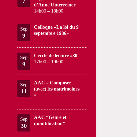
7
d’Anne Unterreiner
14h00
–
18h00
Colloque «La loi du 9
Sep
septembre 1986»
9
Cercle de lecture #30
Sep
17h00
–
19h00
9
AAC « Composer
Sep
(avec) les matrimoines
11
»
AAC “Genre et
Sep
quantification”
30