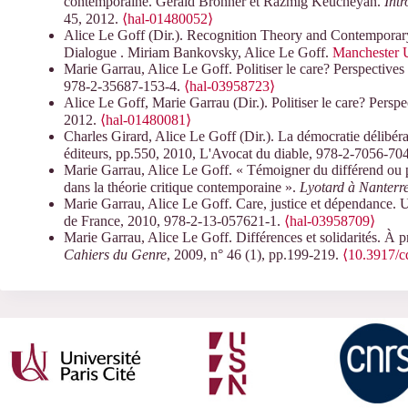
contemporaine. Gerald Bronner et Razmig Keucheyan.
Intr
45, 2012.
⟨hal-01480052⟩
Alice Le Goff (Dir.). Recognition Theory and Contemporar
Dialogue . Miriam Bankovsky, Alice Le Goff.
Manchester U
Marie Garrau, Alice Le Goff. Politiser le care? Perspective
978-2-35687-153-4.
⟨hal-03958723⟩
Alice Le Goff, Marie Garrau (Dir.). Politiser le care? Persp
2012.
⟨hal-01480081⟩
Charles Girard, Alice Le Goff (Dir.). La démocratie délibé
éditeurs, pp.550, 2010, L'Avocat du diable, 978-2-7056-70
Marie Garrau, Alice Le Goff. « Témoigner du différend ou po
dans la théorie critique contemporaine ».
Lyotard à Nanterre
Marie Garrau, Alice Le Goff. Care, justice et dépendance. U
de France, 2010, 978-2-13-057621-1.
⟨hal-03958709⟩
Marie Garrau, Alice Le Goff. Différences et solidarités. À 
Cahiers du Genre
, 2009, n° 46 (1), pp.199-219.
⟨10.3917/c