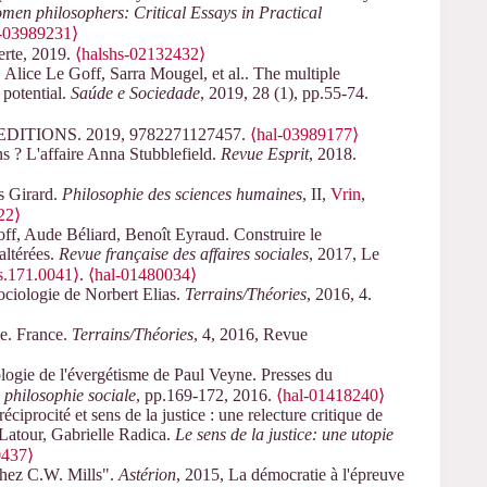
men philosophers: Critical Essays in Practical
l-03989231⟩
erte, 2019.
⟨halshs-02132432⟩
Alice Le Goff, Sarra Mougel, et al.. The multiple
potential.
Saúde e Sociedade
, 2019, 28 (1), pp.55-74.
RS EDITIONS. 2019, 9782271127457.
⟨hal-03989177⟩
ns ? L'affaire Anna Stubblefield.
Revue Esprit
, 2018.
s Girard.
Philosophie des sciences humaines
, II,
Vrin
,
22⟩
ff, Aude Béliard, Benoît Eyraud. Construire le
altérées.
Revue française des affaires sociales
, 2017, Le
s.171.0041⟩
.
⟨hal-01480034⟩
sociologie de Norbert Elias.
Terrains/Théories
, 2016, 4.
le. France.
Terrains/Théories
, 4, 2016, Revue
ologie de l'évergétisme de Paul Veyne. Presses du
 philosophie sociale
, pp.169-172, 2016.
⟨hal-01418240⟩
éciprocité et sens de la justice : une relecture critique de
Latour, Gabrielle Radica.
Le sens de la justice: une utopie
0437⟩
 chez C.W. Mills".
Astérion
, 2015, La démocratie à l'épreuve