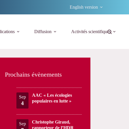
English version
ications
Diffusion
Activités scientifiques
Prochains évènements
AAC « Les écologies
Sep
populaires en lutte »
4
Christophe Giraud,
Sep
rapporteur de l’HDR