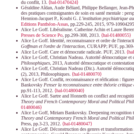
du conflit, 13.
⟨hal-01470424⟩
Géraldine Aîdan, Aude Béliard, Philippe Bellanger, Jean-Phi
des pratiques contraignantes de soin en santé mentale : persp
Hennion-Jacquet P., Koubi G.
L’institution psychiatrique au
Editions Panthéon-Assas
, pp.229-245, 2015, 979-1090429
Alice Le Goff. Libéralisme. Catherine Achin et Laure Bere
Presses de Science Po
, pp.299-308, 2013.
⟨hal-01480055⟩
Alice Le Goff. Identité, reconnaissance et ordre de l'intera
Goffman et l'ordre de l'interaction
, CURAPP; PUF, pp.369-
Alice Le Goff. Care et démocratie radicale. PUF, 2013.
⟨ha
Alice Le Goff, Christian Nadeau. Autorité démocratique et c
Philosophiques
, 2013, Autorité démocratique et contestatio
Alice Le Goff, Christian Nadeau (Dir.). Autorité démocratiq
(2), 2013, Philosophiques.
⟨hal-01480070⟩
Alice Le Goff. Conflit, reconnaissance et réification : figure
Bankovsky
Penser la reconnaissance entre théorie critique
pp.91-113, 2012.
⟨hal-01480040⟩
Alice Le Goff. Sartre and Honneth on conflict and recogni
Theory and French Contemporary Moral and Political Phi
01480046⟩
Alice Le Goff, Miriam Bankovsky. Deepening recognition 
Theory and Contemporary French Moral and Political Phi
Press, pp.3-23, 2012.
⟨hal-01480047⟩
Alice Le Goff. Déconstruction des genres et transformation so