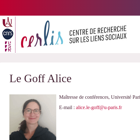
Passer
au
contenu
Le Goff Alice
Maîtresse de conférences, Université Pari
E-mail :
alice.le-goff@u-paris.fr