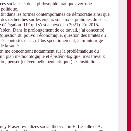
es sociales et de la philosophie pratique avec une
 politique.
conflit dans les formes contemporaines de démocratie ainsi que
 des recherches sur les enjeux sociaux et pratiques du sens
e délégation IUF qui s’est achevée en 2021). En 2015-
Veblen. Dans le prolongement de ce travail, j’ai concentré
 (question du pouvoir économique, question des limites du
chés contestés etc…). Plus spécifiquement, je m’interroge
e la santé.
 en me concentrant notamment sur la problématique du
 sur un plan méthodologique et épistémologique, mes travaux
re, penser (et éventuellement critiquer) les institutions
cy Fraser revitalizes social theory”, in E. Le Jalle et A.