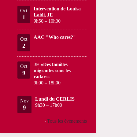
Intervention de Louisa
Oct
Laidi, JE
1
9h50
–
10h30
AAC "Who cares?"
Oct
2
JE «Des familles
Oct
migrantes sous les
9
radars»
9h00
–
18h00
Lundi du CERLIS
Nov
9h30
–
17h00
9
›
Tous les évènements