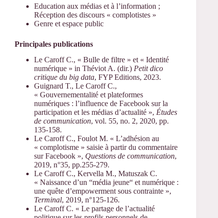
Education aux médias et à l’information ;
Réception des discours « complotistes »
Genre et espace public
Principales
publications
Le Caroff C., « Bulle de filtre » et « Identité
numérique » in Théviot A. (dir.)
Petit dico
critique du big data
, FYP Editions, 2023.
Guignard T., Le Caroff C.,
« Gouvernementalité et plateformes
numériques : l’influence de Facebook sur la
participation et les médias d’actualité »,
Études
de communication
, vol. 55, no. 2, 2020, pp.
135-158.
Le Caroff C., Foulot M. « L’adhésion au
« complotisme » saisie à partir du commentaire
sur Facebook »,
Questions de communication
,
2019, n°35, pp.255-279.
Le Caroff C., Kervella M., Matuszak C.
« Naissance d’un “média jeune“ et numérique :
une quête d’empowerment sous contrainte »,
Terminal
, 2019, n°125-126.
Le Caroff C. « Le partage de l’actualité
politique sur les profils personnels de