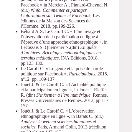
Facebook » in Mercier A., Pignard-Cheynel N.
(dir.)
#Info. Commenter et partager
l’information sur Twitter et Facebook
, Les
éditions de la Maison des Sciences de
l’Homme, 2018, pp.199-226.
Béliard A-S, Le Caroff C. « L’archivage et
l’observation de la participation en ligne à
l’épreuve d’une approche ethnographique », in
Lecossais S. Quemener N.(dir.)
En quête
d’archives. Bricolages méthodologiques en
terrains médiatiques
, INA Editions, 2018,
pp.123-130.
Le Caroff C. « Le genre et la prise de parole
politique sur Facebook »,
Participations
, 2015,
n°12, pp. 109-137
Jouët J. & Le Caroff C. « L’actualité politique
et la participation en ligne », in Jouët J. Rieffel
R. (dir.)
S’informer à l’ère numérique
, Rennes,
Presses Universitaires de Rennes, 2013, pp.117-
157
Jouët J. & Le Caroff C. « L’observation
ethnographique en ligne », in Barats C. (dir.)
Analyser le web en sciences humaines et
sociales
, Paris, Armand Colin, 2013 (réédition