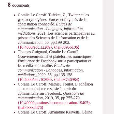
8
documents
Coralie Le Caroff. Tufekci, Z., Twitter et les
gaz lacrymogènes. Forces et fragilités de la
contestation connectée.
Études de
communication - Langages, information,
médiations
, 2021, Les sciences participatives au
prisme des Sciences de l'information et de la
communication, 56, pp.199-202.
⟨10.4000/edc.12209⟩
.
⟨hal-03956106⟩
Thomas Guignard, Coralie Le Caroff.
Gouvernementalité et plateformes numériques :
l’influence de Facebook sur la participation et
les médias d’actualité.
Études de
communication - Langages, information,
médiations
, 2020, 55, pp.135-158.
⟨10.4000/edc.10896⟩
.
⟨hal-03746984⟩
Coralie Le Caroff, Mathieu Foulot. L’adhésion
au « complotisme » saisie à partir du
commentaire sur Facebook.
Questions de
communication
, 2019, 35, pp.255-279.
⟨10.4000/questionsdecommunication.19405⟩
.
⟨hal-03884476⟩
Coralie Le Caroff, Amandine Kervella, Céline