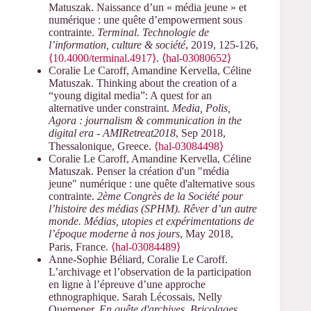
Matuszak. Naissance d’un « média jeune » et
numérique : une quête d’empowerment sous
contrainte.
Terminal. Technologie de
l’information, culture & société
, 2019, 125-126,
⟨10.4000/terminal.4917⟩
.
⟨hal-03080652⟩
Coralie Le Caroff, Amandine Kervella, Céline
Matuszak. Thinking about the creation of a
“young digital media”: A quest for an
alternative under constraint.
Media, Polis,
Agora : journalism & communication in the
digital era - AMIRetreat2018
, Sep 2018,
Thessalonique, Greece.
⟨hal-03084498⟩
Coralie Le Caroff, Amandine Kervella, Céline
Matuszak. Penser la création d'un "média
jeune" numérique : une quête d'alternative sous
contrainte.
2ème Congrès de la Société pour
l’histoire des médias (SPHM). Rêver d’un autre
monde. Médias, utopies et expérimentations de
l’époque moderne à nos jours
, May 2018,
Paris, France.
⟨hal-03084489⟩
Anne-Sophie Béliard, Coralie Le Caroff.
L’archivage et l’observation de la participation
en ligne à l’épreuve d’une approche
ethnographique. Sarah Lécossais, Nelly
Quemener.
En quête d'archives. Bricolages