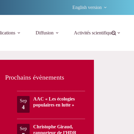
English version
ications
Diffusion
Activités scientifiques
Prochains évènements
AAC « Les écologies
Sep
populaires en lutte »
4
Christophe Giraud,
Sep
rapporteur de l’HDR