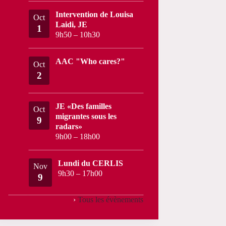
Intervention de Louisa
Oct
Laidi, JE
1
9h50
–
10h30
AAC "Who cares?"
Oct
2
JE «Des familles
Oct
migrantes sous les
9
radars»
9h00
–
18h00
Lundi du CERLIS
Nov
9h30
–
17h00
9
›
Tous les évènements