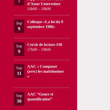
7
d’Anne Unterreiner
14h00
–
18h00
Colloque «La loi du 9
Sep
septembre 1986»
9
Cercle de lecture #30
Sep
17h00
–
19h00
9
AAC « Composer
Sep
(avec) les matrimoines
11
»
AAC “Genre et
Sep
quantification”
30