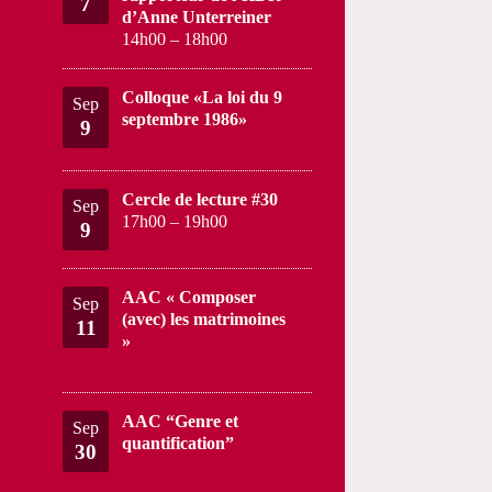
7
d’Anne Unterreiner
14h00
–
18h00
Colloque «La loi du 9
Sep
septembre 1986»
9
Cercle de lecture #30
Sep
17h00
–
19h00
9
AAC « Composer
Sep
(avec) les matrimoines
11
»
AAC “Genre et
Sep
quantification”
30