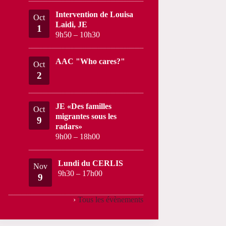
Intervention de Louisa
Oct
Laidi, JE
1
9h50
–
10h30
AAC "Who cares?"
Oct
2
JE «Des familles
Oct
migrantes sous les
9
radars»
9h00
–
18h00
Lundi du CERLIS
Nov
9h30
–
17h00
9
›
Tous les évènements