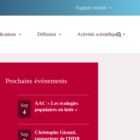
English version
ications
Diffusion
Activités scientifiques
Prochains évènements
AAC « Les écologies
Sep
populaires en lutte »
4
Christophe Giraud,
Sep
rapporteur de l’HDR