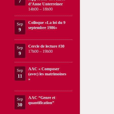
7
d’Anne Unterreiner
14h00
–
18h00
Colloque «La loi du 9
Sep
septembre 1986»
9
Cercle de lecture #30
Sep
17h00
–
19h00
9
AAC « Composer
Sep
(avec) les matrimoines
11
»
AAC “Genre et
Sep
quantification”
30