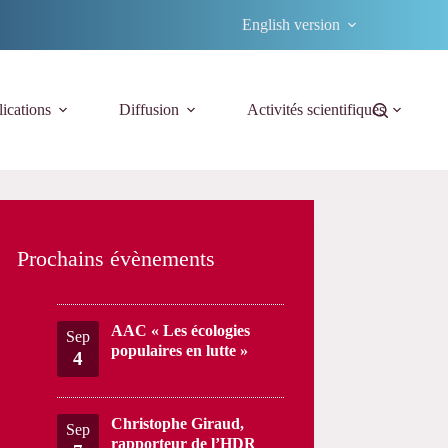
English version
ications
Diffusion
Activités scientifiques
Prochains évènements
AAC « Les écologies
Sep
populaires en lutte »
4
Christophe Giraud,
Sep
rapporteur de l’HDR