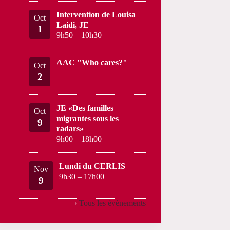
Intervention de Louisa
Oct
Laidi, JE
1
9h50
–
10h30
AAC "Who cares?"
Oct
2
JE «Des familles
Oct
migrantes sous les
9
radars»
9h00
–
18h00
Lundi du CERLIS
Nov
9h30
–
17h00
9
›
Tous les évènements