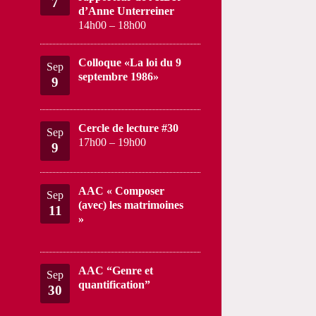
7
d’Anne Unterreiner
14h00
–
18h00
Colloque «La loi du 9
Sep
septembre 1986»
9
Cercle de lecture #30
Sep
17h00
–
19h00
9
AAC « Composer
Sep
(avec) les matrimoines
11
»
AAC “Genre et
Sep
quantification”
30