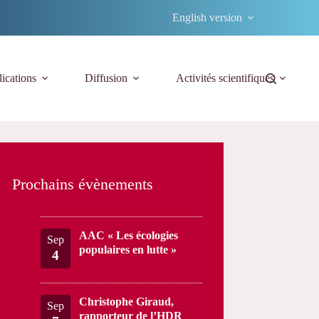
English version
ications
Diffusion
Activités scientifiques
Prochains évènements
AAC « Les écologies
Sep
populaires en lutte »
4
Christophe Giraud,
Sep
rapporteur de l’HDR