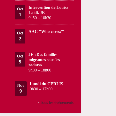
Intervention de Louisa
Oct
Laidi, JE
1
9h50
–
10h30
AAC "Who cares?"
Oct
2
JE «Des familles
Oct
migrantes sous les
9
radars»
9h00
–
18h00
Lundi du CERLIS
Nov
9h30
–
17h00
9
›
Tous les évènements