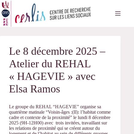
Passer
au
contenu
Le 8 décembre 2025 –
Atelier du REHAL
« HAGEVIE » avec
Elsa Ramos
Le groupe du REHAL “HAGEVIE” organise sa
quatrième matinale “Voisin-âges :(II): l’habitat comme
cadre et contexte de la proximité” le lundi 8 décembre
2025 (9H-12H00) avec trois invitées, travaillant sur
les relations de proximité qui se créent autour du
logement et de l’habitat au sein de différents groupes