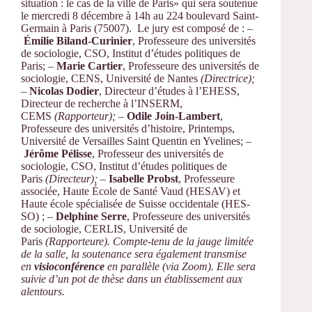
situation : le cas de la ville de Paris» qui sera soutenue
le mercredi 8 décembre à 14h au 224 boulevard Saint-
Germain à Paris (75007). Le jury est composé de : –
Émilie Biland-C
urinier
, Professeure des universités
de sociologie, CSO, Institut d’études politiques de
Paris; –
Marie Cartier
, Professeure des universités de
sociologie, CENS, Université de Nantes
(Directrice);
–
Nicolas Dodier
, Directeur d’études à l’EHESS,
Directeur de recherche à l’INSERM,
CEMS
(Rapporteur);
–
Odile Join-Lambert
,
Professeure des universités d’histoire, Printemps,
Université de Versailles Saint Quentin en Yvelines; –
Jérôme Pélisse
, Professeur des universités de
sociologie, CSO, Institut d’études politiques de
Paris
(Directeur);
–
Isabelle Probst
, Professeure
associée, Haute École de Santé Vaud (HESAV) et
Haute école spécialisée de Suisse occidentale (HES-
SO) ; –
Delphine Serre
, Professeure des universités
de sociologie, CERLIS, Université de
Paris
(Rapporteure). Compte-tenu de la jauge limitée
de la salle, la soutenance sera également transmise
en
visioconférence
en parallèle (via Zoom). Elle sera
suivie d’un pot de thèse dans un établissement aux
alentours.