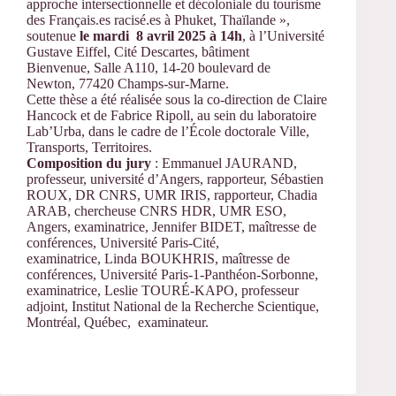
approche intersectionnelle et décoloniale du tourisme
des Français.es racisé.es à Phuket, Thaïlande »,
soutenue
le mardi 8 avril 2025 à 14h
, à l’Université
Gustave Eiffel, Cité Descartes, bâtiment
Bienvenue, Salle A110, 14-20 boulevard de
Newton, 77420 Champs-sur-Marne.
Cette thèse a été réalisée sous la co-direction de Claire
Hancock et de Fabrice Ripoll, au sein du laboratoire
Lab’Urba, dans le cadre de l’École doctorale Ville,
Transports, Territoires.
Composition du jury
: Emmanuel JAURAND,
professeur, université d’Angers, rapporteur, Sébastien
ROUX, DR CNRS, UMR IRIS, rapporteur, Chadia
ARAB, chercheuse CNRS HDR, UMR ESO,
Angers, examinatrice, Jennifer BIDET, maîtresse de
conférences, Université Paris-Cité,
examinatrice, Linda BOUKHRIS, maîtresse de
conférences, Université Paris-1-Panthéon-Sorbonne,
examinatrice, Leslie TOURÉ-KAPO, professeur
adjoint, Institut National de la Recherche Scientique,
Montréal, Québec, examinateur.