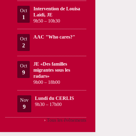
Intervention de Louisa
Oct
Laidi, JE
1
9h50
–
10h30
AAC "Who cares?"
Oct
2
JE «Des familles
Oct
migrantes sous les
9
radars»
9h00
–
18h00
Lundi du CERLIS
Nov
9h30
–
17h00
9
›
Tous les évènements