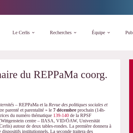
Le Cerlis
Recherches
Équipe
Publ
naire du REPPaMa coorg.
ternités
– REPPaMa et la
Revue des politiques sociales et
e parenté et parentalité » le
7 décembre
prochain (14h-
utrices du numéro thématique
139-140
de la RPSF
(Wittgenstein centre – IIASA, VID/ÖAW, Universität
Cerlis) autour de deux tables-rondes. La première donnera à
e dispositifs institutionnels. La seconde traitera des