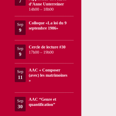
7
d’Anne Unterreiner
14h00
–
18h00
Colloque «La loi du 9
Sep
septembre 1986»
9
Cercle de lecture #30
Sep
17h00
–
19h00
9
AAC « Composer
Sep
(avec) les matrimoines
11
»
AAC “Genre et
Sep
quantification”
30