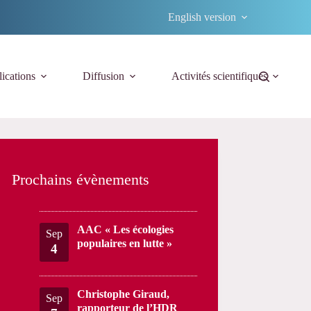
English version
ications
Diffusion
Activités scientifiques
Prochains évènements
AAC « Les écologies
Sep
populaires en lutte »
4
Christophe Giraud,
Sep
rapporteur de l’HDR