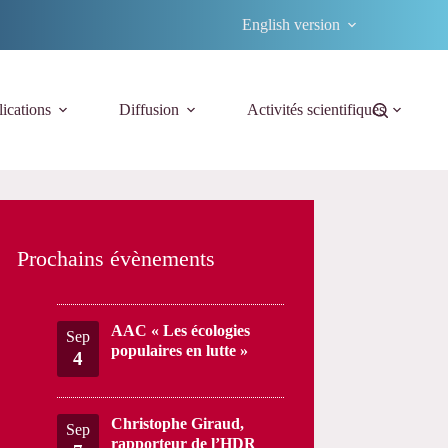
English version
ications
Diffusion
Activités scientifiques
Prochains évènements
AAC « Les écologies
Sep
populaires en lutte »
4
Christophe Giraud,
Sep
rapporteur de l’HDR