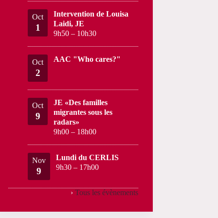
Intervention de Louisa
Oct
Laidi, JE
1
9h50
–
10h30
AAC "Who cares?"
Oct
2
JE «Des familles
Oct
migrantes sous les
9
radars»
9h00
–
18h00
Lundi du CERLIS
Nov
9h30
–
17h00
9
›
Tous les évènements