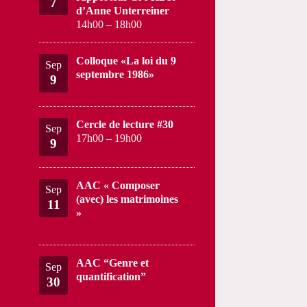
7
d’Anne Unterreiner
14h00
–
18h00
Colloque «La loi du 9
Sep
septembre 1986»
9
Cercle de lecture #30
Sep
17h00
–
19h00
9
AAC « Composer
Sep
(avec) les matrimoines
11
»
AAC “Genre et
Sep
quantification”
30