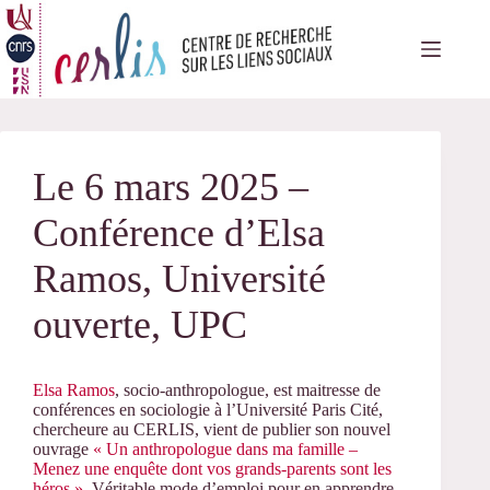
Passer
au
contenu
Le 6 mars 2025 –
Conférence d’Elsa
Ramos, Université
ouverte, UPC
Elsa Ramos
, socio-anthropologue, est maitresse de
conférences en sociologie à l’Université Paris Cité,
chercheure au CERLIS, vient de publier son nouvel
ouvrage
« Un anthropologue dans ma famille –
Menez une enquête dont vos grands-parents sont les
héros »
. Véritable mode d’emploi pour en apprendre