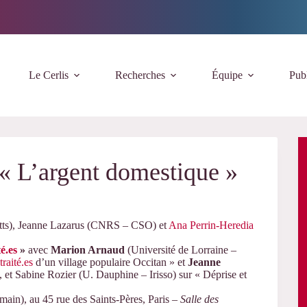
Le Cerlis
Recherches
Équipe
Publ
« L’argent domestique »
atts), Jeanne Lazarus (CNRS – CSO) et
Ana Perrin-Heredia
té.es
»
avec
Marion Arnaud
(Université de Lorraine –
traité.es
d’un village populaire Occitan » et
Jeanne
et Sabine Rozier (U. Dauphine – Irisso) sur « Déprise et
main), au 45 rue des Saints-Pères, Paris –
Salle des