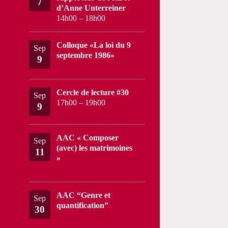
7
d’Anne Unterreiner
14h00
–
18h00
Colloque «La loi du 9
Sep
septembre 1986»
9
Cercle de lecture #30
Sep
17h00
–
19h00
9
AAC « Composer
Sep
(avec) les matrimoines
11
»
AAC “Genre et
Sep
quantification”
30