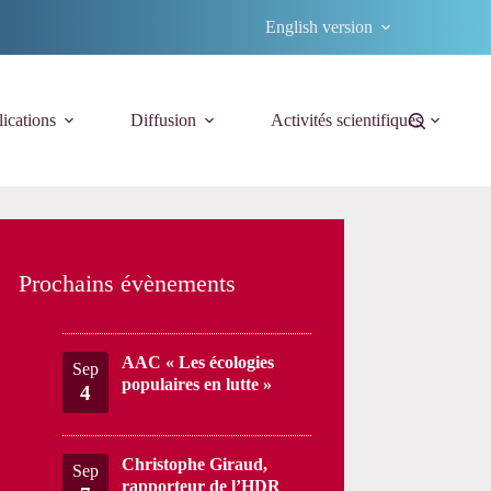
English version
ications
Diffusion
Activités scientifiques
Prochains évènements
AAC « Les écologies
Sep
populaires en lutte »
4
Christophe Giraud,
Sep
rapporteur de l’HDR