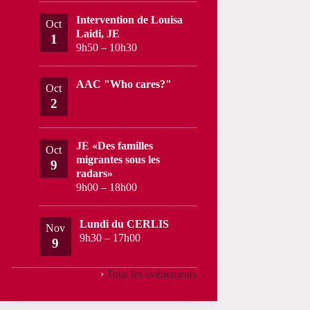
Intervention de Louisa
Oct
Laidi, JE
1
9h50
–
10h30
AAC "Who cares?"
Oct
2
JE «Des familles
Oct
migrantes sous les
9
radars»
9h00
–
18h00
Lundi du CERLIS
Nov
9h30
–
17h00
9
›
Tous les évènements