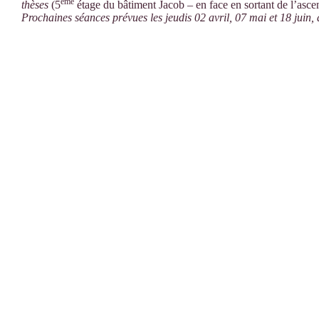
ème
thèses
(5
étage du bâtiment Jacob – en face en sortant de l’asce
Prochaines séances prévues les jeudis 02 avril, 07 mai et 18 juin,