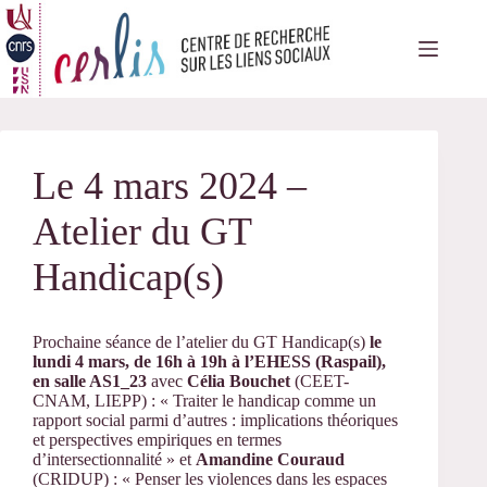
Passer
au
contenu
Le 4 mars 2024 –
Atelier du GT
Handicap(s)
Prochaine séance de l’atelier du GT Handicap(s)
le
lundi 4 mars, de 16h à 19h à l’EHESS (Raspail),
en salle AS1_23
avec
Célia Bouchet
(CEET-
CNAM, LIEPP) : « Traiter le handicap comme un
rapport social parmi d’autres : implications théoriques
et perspectives empiriques en termes
d’intersectionnalité » et
Amandine Couraud
(CRIDUP) : « Penser les violences dans les espaces