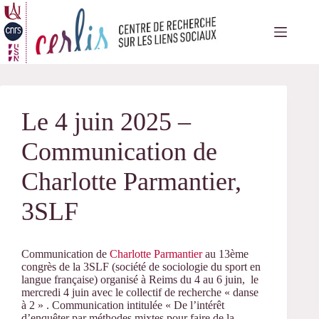
Passer
au
contenu
Le 4 juin 2025 –
Communication de
Charlotte Parmantier,
3SLF
Communication de
Charlotte Parmantier
au 13ème
congrès de la 3SLF (société de sociologie du sport en
langue française) organisé à Reims du 4 au 6 juin, le
mercredi 4 juin avec le collectif de recherche « danse
à 2 » . Communication intitulée « De l’intérêt
d’enquêter par méthodes mixtes pour faire de la