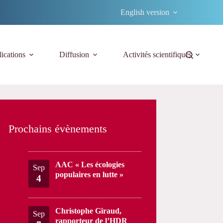
English version
ications
Diffusion
Activités scientifiques
Prochains évènements
AAC « Les écologies
Sep
populaires en lutte »
4
Christophe Giraud,
Sep
rapporteur de l’HDR