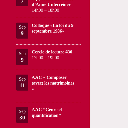
7
d’Anne Unterreiner
14h00
–
18h00
Colloque «La loi du 9
Sep
septembre 1986»
9
Cercle de lecture #30
Sep
17h00
–
19h00
9
AAC « Composer
Sep
(avec) les matrimoines
11
»
AAC “Genre et
Sep
quantification”
30