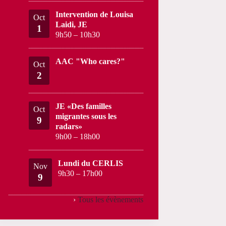
Intervention de Louisa
Oct
Laidi, JE
1
9h50
–
10h30
AAC "Who cares?"
Oct
2
JE «Des familles
Oct
migrantes sous les
9
radars»
9h00
–
18h00
Lundi du CERLIS
Nov
9h30
–
17h00
9
›
Tous les évènements