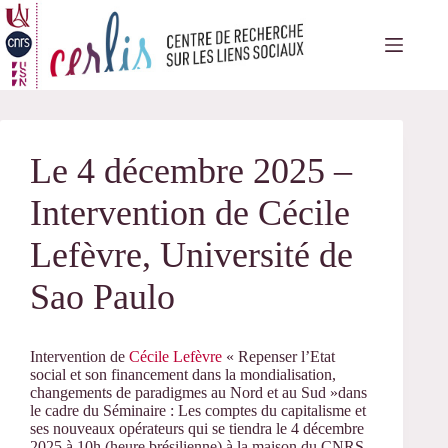
Passer
au
contenu
Le 4 décembre 2025 –
Intervention de Cécile
Lefèvre, Université de
Sao Paulo
Intervention de
Cécile Lefèvre
« Repenser l’Etat
social et son financement dans la mondialisation,
changements de paradigmes au Nord et au Sud »dans
le cadre du Séminaire : Les comptes du capitalisme et
ses nouveaux opérateurs qui se tiendra le 4 décembre
2025 à 10h (heure brésilienne) à la maison du CNRS,