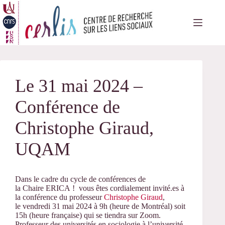
Passer
au
contenu
Le 31 mai 2024 –
Conférence de
Christophe Giraud,
UQAM
Dans le cadre du cycle de conférences de
la
Chaire
ERICA
!
vous êtes cordialement invité.es à
la conférence du professeur
Christophe Giraud
,
le vendredi 31 mai 2024 à 9h (heure de Montréal) soit
15h (heure française) qui se tiendra sur Zoom.
Professeur des universités en sociologie à l’université