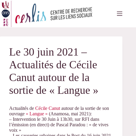
Passer
au
contenu
Le 30 juin 2021 –
Actualités de Cécile
Canut autour de la
sortie de « Langue »
Actualités de
Cécile Canut
autour de la sortie de son
ouvrage
« Langue »
(Anamosa, mai 2021):
– Intervention le 30 Juin à 13h30, sur RFI dans
l’émission (en direct) de Pascal Paradou : « de vives
voix »
– Les causeries urbaines dans le Post du 16 juin 2021