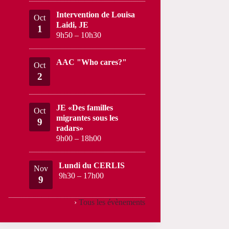
Intervention de Louisa
Oct
Laidi, JE
1
9h50
–
10h30
AAC "Who cares?"
Oct
2
JE «Des familles
Oct
migrantes sous les
9
radars»
9h00
–
18h00
Lundi du CERLIS
Nov
9h30
–
17h00
9
›
Tous les évènements