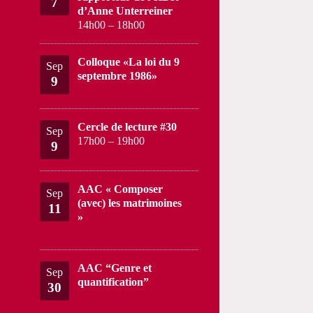
7
d’Anne Unterreiner
14h00
–
18h00
Colloque «La loi du 9
Sep
septembre 1986»
9
Cercle de lecture #30
Sep
17h00
–
19h00
9
AAC « Composer
Sep
(avec) les matrimoines
11
»
AAC “Genre et
Sep
quantification”
30