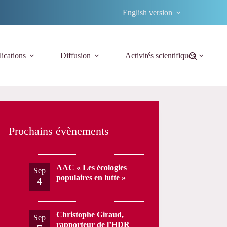
English version
ications
Diffusion
Activités scientifiques
Prochains évènements
AAC « Les écologies
Sep
populaires en lutte »
4
Christophe Giraud,
Sep
rapporteur de l’HDR