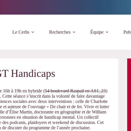
Le Cerlis
Recherches
Équipe
Publ
 GT Handicaps
de 16h à 19h en hybride (
54 boulevard Raspail en AS1_23
)
. Cette séance s’inscrit dans la volonté de faire davantage
ciences sociales avec deux interventions : celle de Charlotte
e et auteure de l’ouvrage « De chair et de fer. Vivre et lutter
lle d’Élise Martin, doctorante en géographie et de William
personnes en situation de handicap mental. Un collectif
ise des podcasts, plaidoyers et weekend de discussion. Cet
sion de discuter du programme de l’année prochaine.