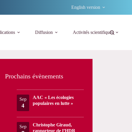
English version
ications
Diffusion
Activités scientifiques
Prochains évènements
AAC « Les écologies
Sep
populaires en lutte »
4
Christophe Giraud,
Sep
rapporteur de l’HDR