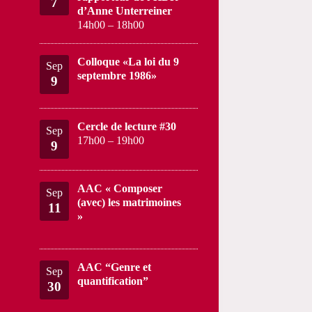
7
d’Anne Unterreiner
14h00
–
18h00
Colloque «La loi du 9
Sep
septembre 1986»
9
Cercle de lecture #30
Sep
17h00
–
19h00
9
AAC « Composer
Sep
(avec) les matrimoines
11
»
AAC “Genre et
Sep
quantification”
30