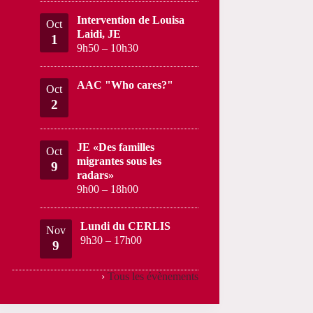
Intervention de Louisa
Oct
Laidi, JE
1
9h50
–
10h30
AAC "Who cares?"
Oct
2
JE «Des familles
Oct
migrantes sous les
9
radars»
9h00
–
18h00
Lundi du CERLIS
Nov
9h30
–
17h00
9
›
Tous les évènements