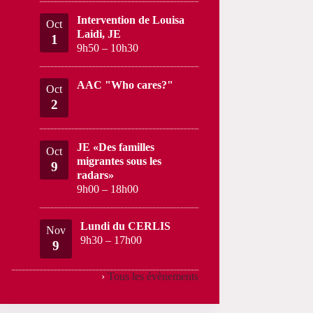
Intervention de Louisa
Oct
Laidi, JE
1
9h50
–
10h30
AAC "Who cares?"
Oct
2
JE «Des familles
Oct
migrantes sous les
9
radars»
9h00
–
18h00
Lundi du CERLIS
Nov
9h30
–
17h00
9
›
Tous les évènements