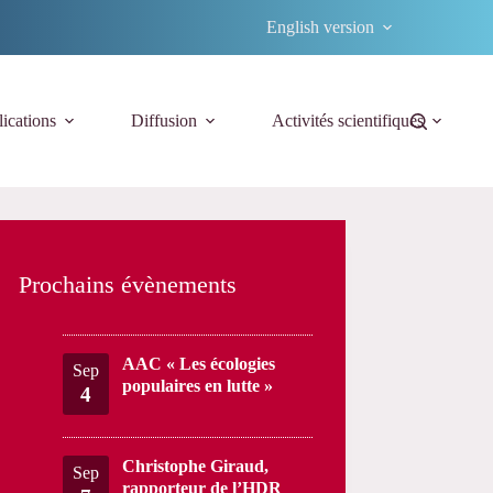
English version
ications
Diffusion
Activités scientifiques
Prochains évènements
AAC « Les écologies
Sep
populaires en lutte »
4
Christophe Giraud,
Sep
rapporteur de l’HDR