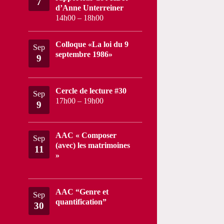
7
d’Anne Unterreiner
14h00
–
18h00
Colloque «La loi du 9
Sep
septembre 1986»
9
Cercle de lecture #30
Sep
17h00
–
19h00
9
AAC « Composer
Sep
(avec) les matrimoines
11
»
AAC “Genre et
Sep
quantification”
30