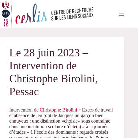
Passer
au
contenu
Le 28 juin 2023 –
Intervention de
Christophe Birolini,
Pessac
Intervention de
Christophe Birolini
« Excès de travail
et absence de jeu font de Jacques un garçon bien
ennuyeux : une distinction «choisie» sous contrainte
dans une institution scolaire d’élite(s) » à la journée
d’études « à l’école des dominants : regards croisés
sur quelques vies scolaires privilégiées », le 28 juin