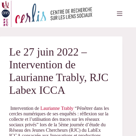
Passer
au
contenu
Le 27 juin 2022 –
Intervention de
Laurianne Trably, RJC
Labex ICCA
Intervention de
Laurianne Trably
“Pénétrer dans les
cercles numériques de ses enquêtés : réflexion sur la
collecte et l’utilisation des traces sur les réseaux
sociaux privés” lors de la 5ème journée d’étude du
Réseau des Jeunes Chercheurs (RJC) du LabEx
ICCA consacrée aux Innovations et productions