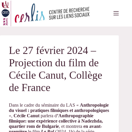
Passer
au
contenu
Le 27 février 2024 –
Projection du film de
Cécile Canut, Collège
de France
Dans le cadre du séminaire du LAS «
Anthropologie
du visuel : pratiques filmiques et anthropologiques
»,
Cécile Canut
parlera d
’
Anthropographie
filmique:
une expérience collective à Nadezhda,
quartier rom de Bulgarie
, et montrera
en avant-
première
le film
Le Bal
(2024, 1h)
de la série