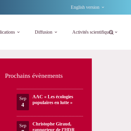
English version
ications
Diffusion
Activités scientifiques
Prochains évènements
AAC « Les écologies
Sep
populaires en lutte »
4
Christophe Giraud,
Sep
rapporteur de l’HDR