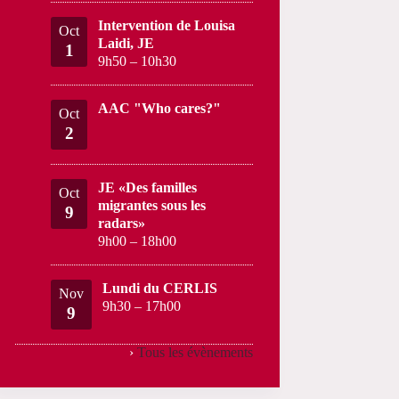
Intervention de Louisa
Oct
Laidi, JE
1
9h50
–
10h30
AAC "Who cares?"
Oct
2
JE «Des familles
Oct
migrantes sous les
9
radars»
9h00
–
18h00
Lundi du CERLIS
Nov
9h30
–
17h00
9
›
Tous les évènements