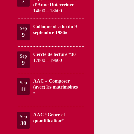
7
d’Anne Unterreiner
14h00
–
18h00
Colloque «La loi du 9
Sep
septembre 1986»
9
Cercle de lecture #30
Sep
17h00
–
19h00
9
AAC « Composer
Sep
(avec) les matrimoines
11
»
AAC “Genre et
Sep
quantification”
30