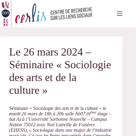
Passer
au
contenu
Le 26 mars 2024 –
Séminaire « Sociologie
des arts et de la
culture »
Séminaire « Sociologie des arts et de la culture »
le
ème
mardi
26
mars de 18h à 20h salle A607 (6
étage –
bat A) à l’Université Sorbonne Nouvelle – Campus
Nation 75012 avec
Noé Latreille de Fozières
(EHESS), «
Sociologue dans une major de l’industrie
musicale. Ce que les freins rencontrés dans l’enquête