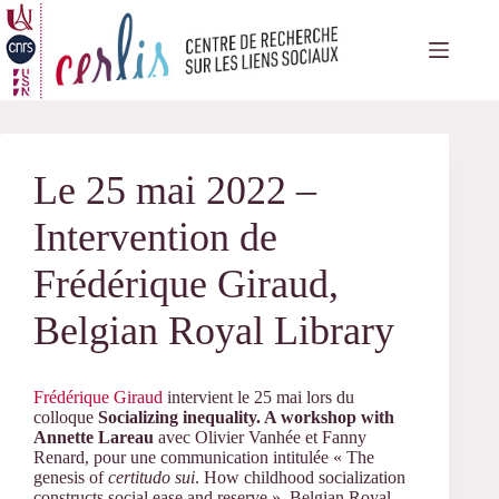
Passer
au
contenu
Le 25 mai 2022 –
Intervention de
Frédérique Giraud,
Belgian Royal Library
Frédérique Giraud
intervient le 25 mai lors du
colloque
Socializing inequality. A workshop with
Annette Lareau
avec Olivier Vanhée et Fanny
Renard, pour une communication intitulée « The
genesis of
certitudo sui
. How childhood socialization
constructs social ease and reserve », Belgian Royal