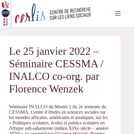
Passer
au
contenu
Le 25 janvier 2022 –
Séminaire CESSMA /
INALCO co-org. par
Florence Wenzek
Séminaire INALCO du Master 1 du 2e semestre du
CESSMA, Centre d’études en sciences sociales sur
les mondes africains, américains et asiatiques, sur les
« Politiques scolaires, écoles et publics scolaires en
Afrique sub-saharienne (milieu XIXe siècle – années
1970) » co-organisé par
Florence Wenzek
. Reprise