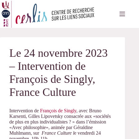
Passer
au
contenu
Le 24 novembre 2023
– Intervention de
François de Singly,
France Culture
Intervention de
François de Singly
, avec Bruno
Karsenti, Gilles Lipovetsky consacrée aux «sociétés
de plus en plus individualistes ? » dans l’émission
«Avec philosophie», animée par Géraldine
Muhlmann, sur
France Culture l
e vendredi 24
novembre, 10h-11h.