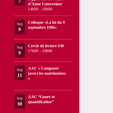
7
d’Anne Unterreiner
14h00
–
18h00
Colloque «La loi du 9
Sep
septembre 1986»
9
Cercle de lecture #30
Sep
17h00
–
19h00
9
AAC « Composer
Sep
(avec) les matrimoines
11
»
AAC “Genre et
Sep
quantification”
30