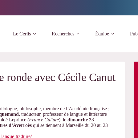
Le Cerlis
Recherches
Équipe
Publ
e ronde avec Cécile Canut
hilologue, philosophe, membre de l’Académie française ;
cquemond
, traducteur, professeur de langue et littérature
hloé Leprince (
France Culture
),
le
dimanche 23
tres d’Averroès
qui se tiennent à Marseille du 20 au 23
langue-traduire/