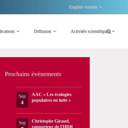
English version
ications
Diffusion
Activités scientifiques
Prochains évènements
AAC « Les écologies
Sep
populaires en lutte »
4
Christophe Giraud,
Sep
rapporteur de l’HDR