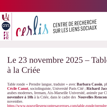
Passer
au
contenu
Le 23 novembre 2025 – Tabl
à la Criée
Table ronde «
Prendre langue, traduire
»
avec
Barbara Cassin
, p
Cécile Canut
, sociolinguiste, Université Paris Cité ;
Richard Ja
arabes modernes, Iremam, Aix-Marseille Université, a
nimée par C
novembre à 10h
à la Criée, dans le cadre des
Nouvelles Rencon
novembre.
https://www.nouvellesrencontresaverroes.com/table-ronde/prendre-