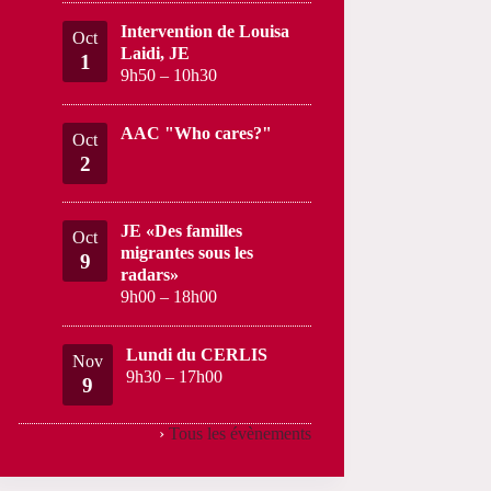
Intervention de Louisa
Oct
Laidi, JE
1
9h50
–
10h30
AAC "Who cares?"
Oct
2
JE «Des familles
Oct
migrantes sous les
9
radars»
9h00
–
18h00
Lundi du CERLIS
Nov
9h30
–
17h00
9
›
Tous les évènements