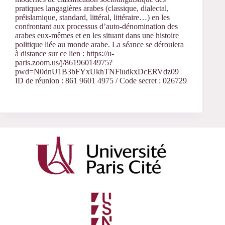
pratiques langagières arabes (classique, dialectal,
préislamique, standard, littéral, littéraire…) en les
confrontant aux processus d’auto-dénomination des
arabes eux-mêmes et en les situant dans une histoire
politique liée au monde arabe. La séance se déroulera
à distance sur ce lien : https://u-
paris.zoom.us/j/86196014975?
pwd=N0dnU1B3bFYxUkhTNFludkxDcERVdz09
ID de réunion : 861 9601 4975 / Code secret : 026729