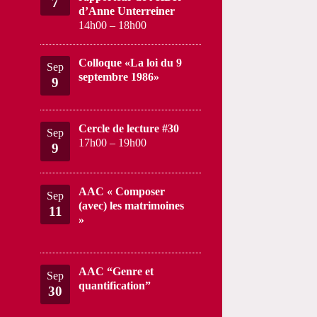
7
d’Anne Unterreiner
14h00
–
18h00
Colloque «La loi du 9
Sep
septembre 1986»
9
Cercle de lecture #30
Sep
17h00
–
19h00
9
AAC « Composer
Sep
(avec) les matrimoines
11
»
AAC “Genre et
Sep
quantification”
30