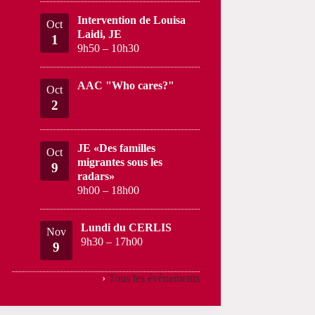
Intervention de Louisa
Oct
Laidi, JE
1
9h50
–
10h30
AAC "Who cares?"
Oct
2
JE «Des familles
Oct
migrantes sous les
9
radars»
9h00
–
18h00
Lundi du CERLIS
Nov
9h30
–
17h00
9
›
Tous les évènements