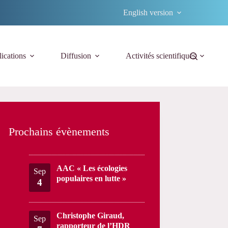
English version
ications
Diffusion
Activités scientifiques
Prochains évènements
AAC « Les écologies
Sep
populaires en lutte »
4
Christophe Giraud,
Sep
rapporteur de l’HDR